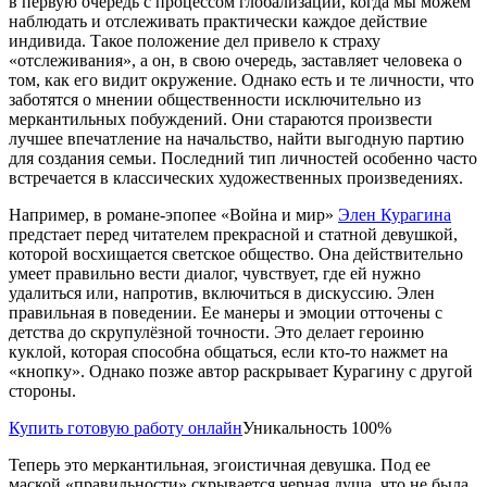
в первую очередь с процессом глобализации, когда мы можем
наблюдать и отслеживать практически каждое действие
индивида. Такое положение дел привело к страху
«отслеживания», а он, в свою очередь, заставляет человека о
том, как его видит окружение. Однако есть и те личности, что
заботятся о мнении общественности исключительно из
меркантильных побуждений. Они стараются произвести
лучшее впечатление на начальство, найти выгодную партию
для создания семьи. Последний тип личностей особенно часто
встречается в классических художественных произведениях.
Например, в романе-эпопее «Война и мир»
Элен Курагина
предстает перед читателем прекрасной и статной девушкой,
которой восхищается светское общество. Она действительно
умеет правильно вести диалог, чувствует, где ей нужно
удалиться или, напротив, включиться в дискуссию. Элен
правильная в поведении. Ее манеры и эмоции отточены с
детства до скрупулёзной точности. Это делает героиню
куклой, которая способна общаться, если кто-то нажмет на
«кнопку». Однако позже автор раскрывает Курагину с другой
стороны.
Купить готовую работу онлайн
Уникальность 100%
Теперь это меркантильная, эгоистичная девушка. Под ее
маской «правильности» скрывается черная душа, что не была