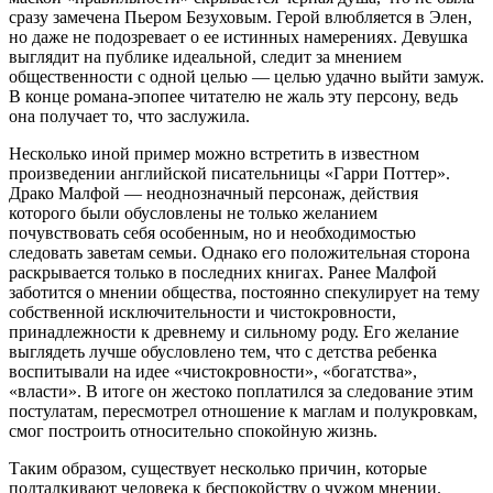
сразу замечена Пьером Безуховым. Герой влюбляется в Элен,
но даже не подозревает о ее истинных намерениях. Девушка
выглядит на публике идеальной, следит за мнением
общественности с одной целью — целью удачно выйти замуж.
В конце романа-эпопее читателю не жаль эту персону, ведь
она получает то, что заслужила.
Несколько иной пример можно встретить в известном
произведении английской писательницы «Гарри Поттер».
Драко Малфой — неоднозначный персонаж, действия
которого были обусловлены не только желанием
почувствовать себя особенным, но и необходимостью
следовать заветам семьи. Однако его положительная сторона
раскрывается только в последних книгах. Ранее Малфой
заботится о мнении общества, постоянно спекулирует на тему
собственной исключительности и чистокровности,
принадлежности к древнему и сильному роду. Его желание
выглядеть лучше обусловлено тем, что с детства ребенка
воспитывали на идее «чистокровности», «богатства»,
«власти». В итоге он жестоко поплатился за следование этим
постулатам, пересмотрел отношение к маглам и полукровкам,
смог построить относительно спокойную жизнь.
Таким образом, существует несколько причин, которые
подталкивают человека к беспокойству о чужом мнении.