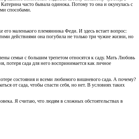
атерина часто бывала одинока. Потому то она и окунулась с
ыми способами.
 его маленького племянника Феди. И здесь встает вопрос:
этими действиями она погубила не только три чужие жизни, но
ены семьи с большим трепетом относятся к саду. Мать Любовь
ия, потеря сада для него воспринимается как личное
потере состояния и всеми любимого вишневого сада. А почему?
ься от сада, чтобы спасти себя, но нет. В условиях таких
ловека. Я считаю, что людям в сложных обстоятельствах в