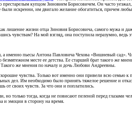
 престарелым купцом Зиновием Борисовичем. Он часто уезжал, К
не были искренни, им двигало желание обогатиться, причем люб
ак лишение жизни отца Зиновия Борисовича, самого мужа и даже
вшись чувствам? На мой взгляд, она поступила неразумно, ведь 
я, а именно пьесы Антона Павловича Чехова «Вишневый сад». Чл
 безмятежном месте ее детства. Ее старший брат такого же мнен
. Такого же мнения по началу и дочь Любови Андреевны.
 хорошие чувства. Только вот именно они привели всю семью к 
ных дел. Им необходимо было принять тяжелое решение и отказат
ь от своих чувств. За что они и поплатились.
ши, но только тогда, когда не повисают пеленой перед глазами че
а и эмоции в сторону на время.