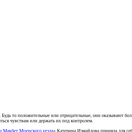
. Будь то положительные или отрицательные, они оказывают бо
ься чувствам или держать их под контролем.
и Макбет Мценского уезда
» Катерина Измайлова приняла для себ