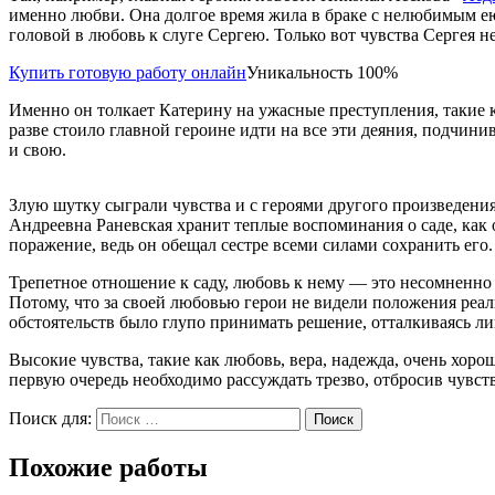
именно любви. Она долгое время жила в браке с нелюбимым ею
головой в любовь к слуге Сергею. Только вот чувства Сергея 
Купить готовую работу онлайн
Уникальность 100%
Именно он толкает Катерину на ужасные преступления, такие к
разве стоило главной героине идти на все эти деяния, подчини
и свою.
Злую шутку сыграли чувства и с героями другого произведени
Андреевна Раневская хранит теплые воспоминания о саде, как о
поражение, ведь он обещал сестре всеми силами сохранить его
Трепетное отношение к саду, любовь к нему — это несомненно
Потому, что за своей любовью герои не видели положения реаль
обстоятельств было глупо принимать решение, отталкиваясь лиш
Высокие чувства, такие как любовь, вера, надежда, очень хоро
первую очередь необходимо рассуждать трезво, отбросив чувств
Поиск для:
Поиск
Похожие работы