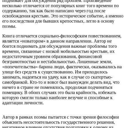
поднимает для обсуждения ряд проблем. Произведение
несколько отличается от популярных книг того времени по
содержанию, так как было написано через год после
освобождения крестьян. Это историческое событие, а именно
его последствия для бывших крепостных, легло в основу
поэмы.
Книга отличается социально-философским повествованием,
является «новатором» в данном направлении. Автор не
боится поднимать для обсуждения важные проблемы того
времени, связанные с низкой мобильностью крестьян, их
недостаточным уровнем образования, финансовой
безграмотностью и нестабильностью. Лишенные земли,
«попечительства» барина люди, фактически, оказывались на
улице без средств к существованию. Им приходилось
занимать, надеяться на удачу, как в случае со скатертью-
самобранкой. Кто-то и вовсе был вынужден делать вид, что
ничего в стране не поменялось, продолжая подчиняться
помещику. В обоих случаях это была крайность, избежать
которую смогли только наиболее везучие и способные к
адаптации личности.
Автор в рамках поэмы пытается с точки зрения философии
объяснить несостоятельность государственного решения,
негативное влияние отсутствия подготовки к одному из