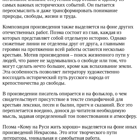
самых важных исторических событий. Он пытается
переосмыслить и даже трансформировать понимание
природы, свободы, жизни и труда.
Композиция произведения также выделяется на фоне других
отечественных работ. Поэма состоит из глав, каждая из
которых представляет собой отдельную историю. Однако
сюжетные линии не отделены друг от друга, а главными
героями на протяжении всей работы остаются несколько
крестьян. Мотив произведения – поиск жизненного пути у
людей, что ранее не задумывались о свободе или том, что
могут сделать нечто большее, кроме как вспахивание земли.
Эта особенность позволяет литератору художественно
воссоздать исторический путь русского народа от
крепостничества до свободы.
В произведении писатель опирается и на фольклор, о чем
свидетельствует присутствие в тексте специфичной для
крестьян лексики, песен и былин, притч и сказаний. Все это
переплетается воедино, донося до читателя необходимую
мысль, задавая определенный тон повествования и атмосферу.
Поэма «Кому на Руси жить хорошо» выделяется на фоне иных
произведений Некрасова. Это итог творческого пути
литератора, уникальная и самобытная работа.