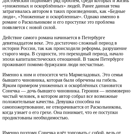
Достоевский поднимает ряд проблем, среди которых и жизнь
«униженных и оскорблённых» людей. Ранее данная тема
затрагивалась автором в таких произведениях, как «Бедные
люди», «Униженные и оскорбленные». Однако именно в
романе о Раскольникове и его проступке это проблема
появляется с новой силой.
Действие самого романа начинается в Петербурге
девятнадцатом веке. Это достаточно сложный период в
истории России, так как происходили реформы, разрушение
старого мира. В сущности, это переходный период, начало
эпохи капиталистических отношений. В таком Петербурге
проживают помимо буржуазии люди несчастные.
Именно к ним и относится чета Мармеладовых. Это семья
бывшего чиновника, которая были обречены на гибель.
Ярким примером униженных и оскорблённых становится
Сонечка — дочь бывшего чиновника. Героиня — неимоверно
чистый человек, в котором автор собрал все возможные
положительные качества. Девушка способна на
самопожертвование, не отворачивается от Раскольникова,
когда узнает о его грехе. Она понимает, что ее поступки
продиктованы необходимостью.
Именно поэтому Сонечка идёт торговать с собой, ведь от