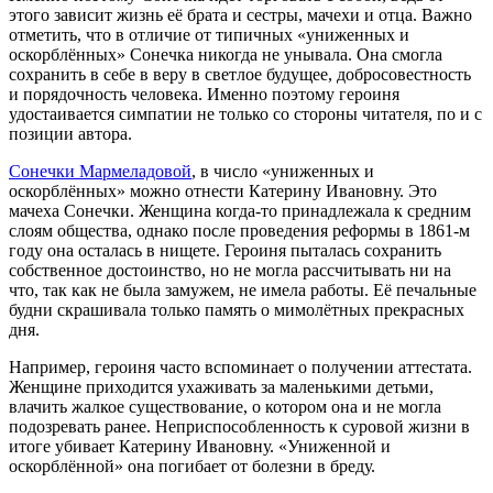
этого зависит жизнь её брата и сестры, мачехи и отца. Важно
отметить, что в отличие от типичных «униженных и
оскорблённых» Сонечка никогда не унывала. Она смогла
сохранить в себе в веру в светлое будущее, добросовестность
и порядочность человека. Именно поэтому героиня
удостаивается симпатии не только со стороны читателя, по и с
позиции автора.
Сонечки Мармеладовой
, в число «униженных и
оскорблённых» можно отнести Катерину Ивановну. Это
мачеха Сонечки. Женщина когда-то принадлежала к средним
слоям общества, однако после проведения реформы в 1861-м
году она осталась в нищете. Героиня пыталась сохранить
собственное достоинство, но не могла рассчитывать ни на
что, так как не была замужем, не имела работы. Её печальные
будни скрашивала только память о мимолётных прекрасных
дня.
Например, героиня часто вспоминает о получении аттестата.
Женщине приходится ухаживать за маленькими детьми,
влачить жалкое существование, о котором она и не могла
подозревать ранее. Неприспособленность к суровой жизни в
итоге убивает Катерину Ивановну. «Униженной и
оскорблённой» она погибает от болезни в бреду.