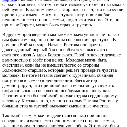
сложный момент, а затем и вовсе заявляет, что не испытывал к
ней чувств. В данном случае автор показывает, что в качестве
причин для измены могут выступать отсутствие любви,
непонимание со стороны семьи, подстрекательство. Это, по
примеру Бориса, может быть страх и трусость.
В другом произведении мы также можем увидеть не только
сам факт измены, но и причины совершения проступка. В
романе «Война и мир» Наташа Ростова попадает на
долгожданный первый бал и влюбляется в высокого и
статного князя Андрея Болконского. Герой отвечает девушке
взаимностью и зовёт под венец. Молодые могли быть
счастливы, если бы не вмешательство со стороны
Болконского-старшего, который решает проверить чувства
молодых. В итоге Наташа сбегает с Курагиным, обвиняя
попутно всю семью в непонимании. Здесь автор
демонстрирует, что причиной для измены могут служить
инфантильные и совершенно необдуманные поступки.
Героиня хотела бы любимой, но уже отдала сердце одному
человеку. К сожалению, именно поэтому Наташа Ростова у
большинства читателей вызывает смешанные чувства.
Таким образом, может выделить несколько причин для
совершения измены. Это непонимание со стороны семьи,
желание почувствовать настоящую любовь. Это могут бы и