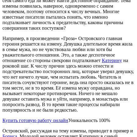
себя самого еда ли может найти достойное оправдание. Тема
измены появилась, наверное, одновременно с самим
человеком, поэтому относится к числу вечных. Многие
известные писатели пытались понять, что именно
подталкивает личность к предательству, каковы причины
совершения таких поступков?
Например, в произведении «Гроза» Островского главная
героиня решается на измену. Девушка длительное время жила
в семье мужа, но не чувствовала любви или хотя бы
уважительного отношения. Это, а также деспотичное
отношение со стороны свекрови подталкивает
Катерину
на
роковой шаг. К числу причин здесь можно отнести и
подстрекательство посторонних лиц, которые уверял девушку,
что нет ничего лучше, чем испытать любовь. Читатель и
писатель сочувствуют героине, ведь она просто оказалась не в
том месте, не в то время. Её измена мужу оправдана, но
вызывает некоторые противоречия. Ничего не мешало
девушке оставить мужа и уйти, например, в монастырь или
попросить развод. В то время такие процессы набирали
популярность и не были редкостью.
Купить готовую работу онлайн
Уникальность 100%
Островский, рассуждая на тему измены, приводит в пример и
Бориса
. Молодой человек оставляет Катерину в самый