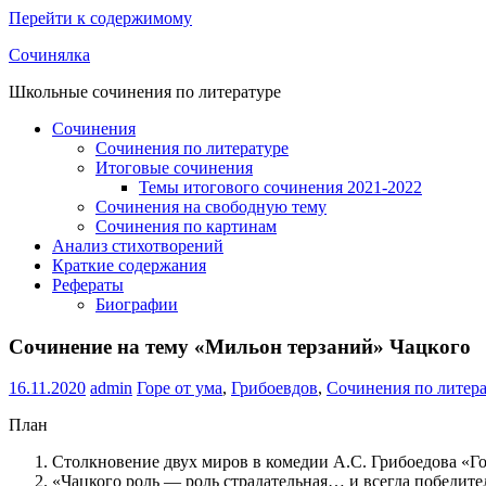
Перейти к содержимому
Сочинялка
Школьные сочинения по литературе
Сочинения
Сочинения по литературе
Итоговые сочинения
Темы итогового сочинения 2021-2022
Сочинения на свободную тему
Сочинения по картинам
Анализ стихотворений
Краткие содержания
Рефераты
Биографии
Сочинение на тему «Мильон терзаний» Чацкого
16.11.2020
admin
Горе от ума
,
Грибоевдов
,
Сочинения по литер
План
Столкновение двух миров в комедии А.С. Грибоедова «Го
«Чацкого роль — роль страдательная… и всегда победите