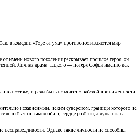
 Так, в комедии «Горе от ума» противопоставляются мир
ге от имени нового поколения раскрывает прошлое героя: он
юбленной. Личная драма Чацкого — потеря Софьи именно как
менно поэтому и речи быть не может о рабской приниженности.
ючительно независимым, неким сувереном, границы которого не
сильно бьет по самолюбию, сердце разбито, а душа полна
чие несправедливости. Однако такие личности не способны