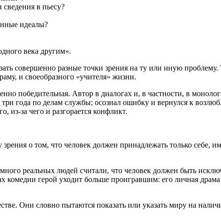
и сведения в пьесу?
енные идеалы?
одного века другим».
зать совершенно разные точки зрения на ту или иную проблему.
раму, и своеобразного «учителя» жизни.
енно победительная. Автор в диалогах и, в частности, в моноло
а три года по делам службы; осознал ошибку и вернулся к возл
о, из-за чего и разгорается конфликт.
зрения о том, что человек должен принадлежать только себе, и
я много реальных людей считали, что человек должен быть искл
 комедии герой уходит больше проигравшим: его личная драма 
естве. Они словно пытаются показать или указать миру на нали