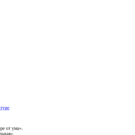
атуре
ре от ума».
льная».