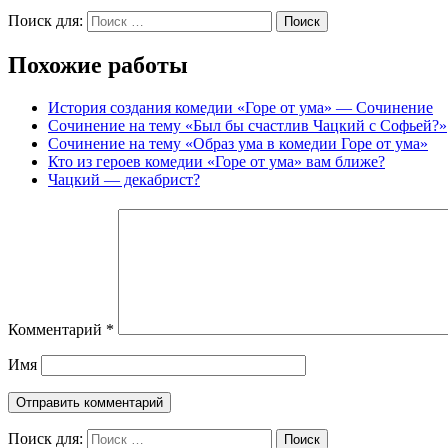
Поиск для:
Поиск
Похожие работы
История создания комедии «Горе от ума» ― Сочинение
Сочинение на тему «Был бы счастлив Чацкий с Софьей?»
Сочинение на тему «Образ ума в комедии Горе от ума»
Кто из героев комедии «Горе от ума» вам ближе?
Чацкий — декабрист?
Комментарий
*
Имя
Поиск для:
Поиск