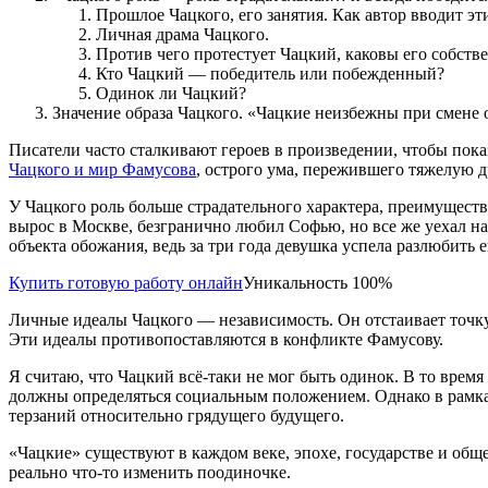
Прошлое Чацкого, его занятия. Как автор вводит эт
Личная драма Чацкого.
Против чего протестует Чацкий, каковы его собств
Кто Чацкий — победитель или побежденный?
Одинок ли Чацкий?
Значение образа Чацкого. «Чацкие неизбежны при смене 
Писатели часто сталкивают героев в произведении, чтобы пока
Чацкого и мир Фамусова
, острого ума, пережившего тяжелую д
У Чацкого роль больше страдательного характера, преимуществ
вырос в Москве, безгранично любил Софью, но все же уехал н
объекта обожания, ведь за три года девушка успела разлюбить ег
Купить готовую работу онлайн
Уникальность 100%
Личные идеалы Чацкого — независимость. Он отстаивает точку 
Эти идеалы противопоставляются в конфликте Фамусову.
Я считаю, что Чацкий всё-таки не мог быть одинок. В то врем
должны определяться социальным положением. Однако в рамках
терзаний относительно грядущего будущего.
«Чацкие» существуют в каждом веке, эпохе, государстве и общ
реально что-то изменить поодиночке.