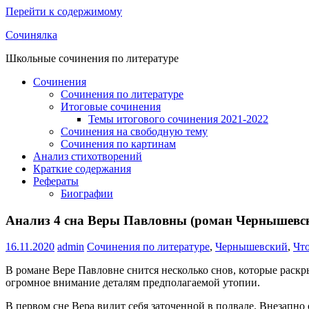
Перейти к содержимому
Сочинялка
Школьные сочинения по литературе
Сочинения
Сочинения по литературе
Итоговые сочинения
Темы итогового сочинения 2021-2022
Сочинения на свободную тему
Сочинения по картинам
Анализ стихотворений
Краткие содержания
Рефераты
Биографии
Анализ 4 сна Веры Павловны (роман Чернышевск
16.11.2020
admin
Сочинения по литературе
,
Чернышевский
,
Что
В романе Вере Павловне снится несколько снов, которые раскр
огромное внимание деталям предполагаемой утопии.
В первом сне Вера видит себя заточенной в подвале. Внезапно