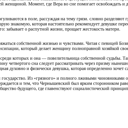
ей женщиной. Момент, где Вера во сне помогает освобождать и д
уливаются в поле, рассуждая на тему грязи. словно разделяют г
рую знакомую, которая настоятельно рекомендует девушке перес
го: забывает о распутной жизни, прощает жестокость матери.
ряжаться собственной жизнью и чувствами. Читая с певицей Боз
нсипации, который делает женщину полноправной хозяйкой свое
 среди которых и она — повелительница собственной судьбы. Т
артину четвертого сна следует рассматривать через призму нын
дная духовно и физически девушка, которая определенно хочет с
и государство. Из «грязного» и полного лживыми чиновниками он
ерждается и тем, что Чернышевский был ярким сторонником рав
общество будущего, где главенствуют социалистический принципы