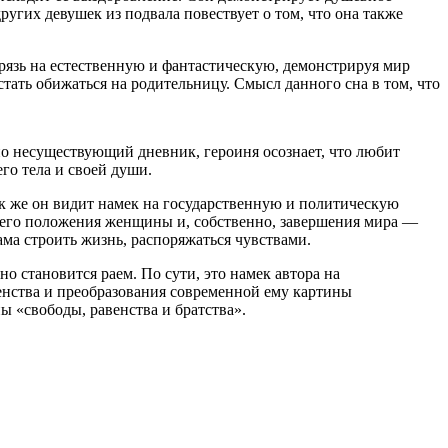
ругих девушек из подвала повествует о том, что она также
рязь на естественную и фантастическую, демонстрируя мир
тать обижаться на родительницу. Смысл данного сна в том, что
ио несуществующий дневник, героиня осознает, что любит
го тела и своей души.
ак же он видит намек на государственную и политическую
ешнего положения женщины и, собственно, завершения мира —
ама строить жизнь, распоряжаться чувствами.
о становится раем. По сути, это намек автора на
енства и преобразования современной ему картины
 «свободы, равенства и братства».