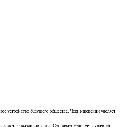
ьное устройство будущего общества. Чернышевский уделяет
оисходит ее выздоровление. Сон демонстрирует душевное