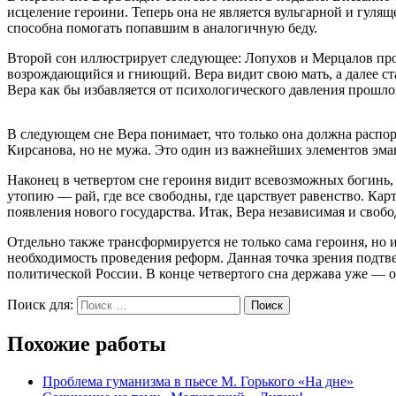
исцеление героини. Теперь она не является вульгарной и гулящ
способна помогать попавшим в аналогичную беду.
Второй сон иллюстрирует следующее: Лопухов и Мерцалов прог
возрождающийся и гниющий. Вера видит свою мать, а далее ста
Вера как бы избавляется от психологического давления прошло
В следующем сне Вера понимает, что только она должна распо
Кирсанова, но не мужа. Это один из важнейших элементов эма
Наконец в четвертом сне героиня видит всевозможных богинь,
утопию — рай, где все свободны, где царствует равенство. К
появления нового государства. Итак, Вера независимая и свобо
Отдельно также трансформируется не только сама героиня, но 
необходимость проведения реформ. Данная точка зрения подтв
политической России. В конце четвертого сна держава уже — 
Поиск для:
Поиск
Похожие работы
Проблема гуманизма в пьесе М. Горького «На дне»