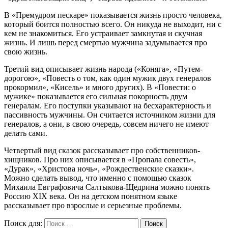
В «Премудром пескаре» показывается жизнь просто человека,
который боится полностью всего. Он никуда не выходит, ни с
кем не знакомиться. Его устраивает замкнутая и скучная
жизнь. И лишь перед смертью мужчина задумывается про
свою жизнь.
Третий вид описывает жизнь народа («Коняга», «Путем-
дорогою», «Повесть о том, как один мужик двух генералов
прокормил», «Кисель» и много других). В «Повести: о
мужике» показывается его сильная покорность двум
генералам. Его поступки указывают на бесхарактерность и
пассивность мужчины. Он считается источником жизни для
генералов, а они, в свою очередь, совсем ничего не имеют
делать сами.
Четвертый вид сказок рассказывает про собственников-
хищников. Про них описывается в «Пропала совесть»,
«Дурак», «Христова ночь», «Рождественские сказки».
Можно сделать вывод, что именно с помощью сказок
Михаила Евграфовича Салтыкова-Щедрина можно понять
Россию XIX века. Он на детском понятном языке
рассказывает про взрослые и серьезные проблемы.
Поиск для:
Поиск