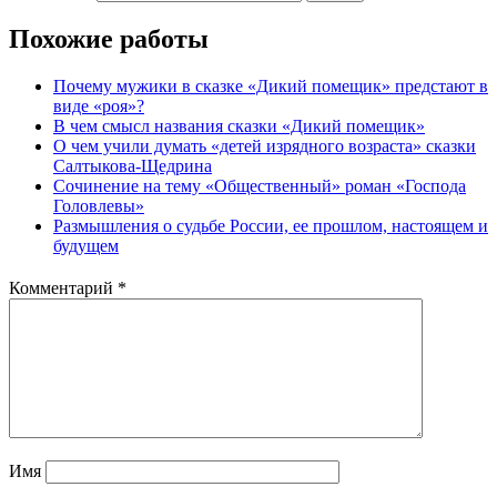
Похожие работы
Почему мужики в сказке «Дикий помещик» предстают в
виде «роя»?
В чем смысл названия сказки «Дикий помещик»
О чем учили думать «детей изрядного возраста» сказки
Салтыкова-Щедрина
Сочинение на тему «Общественный» роман «Господа
Головлевы»
Размышления о судьбе России, ее прошлом, настоящем и
будущем
Комментарий
*
Имя