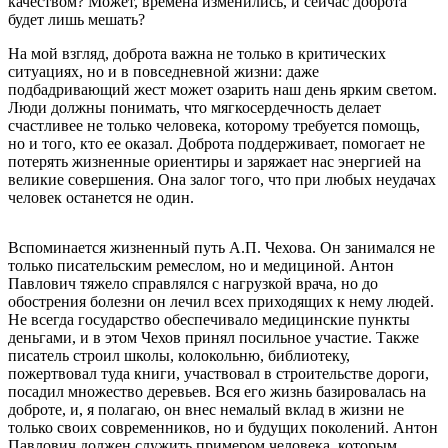
качеством? Может, времена изменились, и сейчас доброта
будет лишь мешать?
На мой взгляд, доброта важна не только в критических
ситуациях, но и в повседневной жизни: даже
подбадривающий жест может озарить наш день ярким светом.
Люди должны понимать, что мягкосердечность делает
счастливее не только человека, которому требуется помощь,
но и того, кто ее оказал. Доброта поддерживает, помогает не
потерять жизненные ориентиры и заряжает нас энергией на
великие совершения. Она залог того, что при любых неудачах
человек останется не один.
Вспоминается жизненный путь А.П. Чехова. Он занимался не
только писательским ремеслом, но и медициной. Антон
Павлович тяжело справлялся с нагрузкой врача, но до
обострения болезни он лечил всех приходящих к нему людей.
Не всегда государство обеспечивало медицинские пункты
деньгами, и в этом Чехов принял посильное участие. Также
писатель строил школы, колокольню, библиотеку,
пожертвовал туда книги, участвовал в строительстве дороги,
посадил множество деревьев. Вся его жизнь базировалась на
доброте, и, я полагаю, он внес немалый вклад в жизни не
только своих современников, но и будущих поколений. Антон
Павлович должен служить примером человека, которым