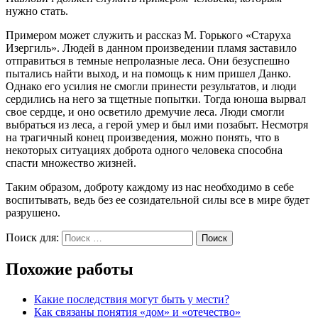
нужно стать.
Примером может служить и рассказ М. Горького «Старуха
Изергиль». Людей в данном произведении пламя заставило
отправиться в темные непролазные леса. Они безуспешно
пытались найти выход, и на помощь к ним пришел Данко.
Однако его усилия не смогли принести результатов, и люди
сердились на него за тщетные попытки. Тогда юноша вырвал
свое сердце, и оно осветило дремучие леса. Люди смогли
выбраться из леса, а герой умер и был ими позабыт. Несмотря
на трагичный конец произведения, можно понять, что в
некоторых ситуациях доброта одного человека способна
спасти множество жизней.
Таким образом, доброту каждому из нас необходимо в себе
воспитывать, ведь без ее созидательной силы все в мире будет
разрушено.
Поиск для:
Поиск
Похожие работы
Какие последствия могут быть у мести?
Как связаны понятия «дом» и «отечество»