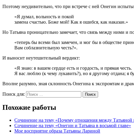
Поэтому неудивительно, что при встрече с ней Онегин испыты
«Я думал, вольность и покой
замена счастью. Боже мой! Как я ошибся, как наказан.»
Но Татьяна проницательно замечает, что связь между ними и п
«теперь бы всеми был замечен, и мог бы в обществе прин
Вам соблазнительную честь?».
И выносит неутешительный вердикт:
«Я знаю: в вашем сердце есть и гордость, и прямая честь.
Я вас люблю (к чему лукавить?), но я другому отдана; я б
Вполне разумно, зная склонность Онегина к экспромтам и дра
Поиск для:
Поиск
Похожие работы
Сочинение на тему «Почему отношения между Татьяной
Сочинение на тему «Онегин и Татьяна в восьмой главе»
Мое восприятие образа Татьяны Лариной