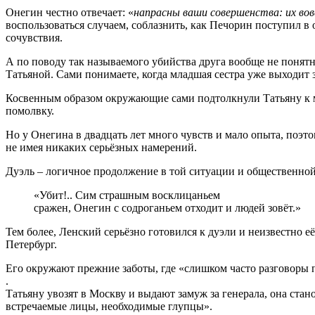
Онегин честно отвечает: «
напрасны ваши совершенства: их вов
воспользоваться случаем, соблазнить, как Печорин поступил 
сочувствия.
А по поводу так называемого убийства друга вообще не понятн
Татьяной. Сами понимаете, когда младшая сестра уже выходит 
Косвенным образом окружающие сами подтолкнули Татьяну к мыс
помолвку.
Но у Онегина в двадцать лет много чувств и мало опыта, поэт
не имея никаких серьёзных намерений.
Дуэль – логичное продолжение в той ситуации и общественной
«Убит!.. Сим страшным восклицаньем
сражен, Онегин с содроганьем отходит и людей зовёт.»
Тем более, Ленский серьёзно готовился к дуэли и неизвестно 
Петербург.
Его окружают прежние заботы, где «слишком часто разговоры пр
.
Татьяну увозят в Москву и выдают замуж за генерала, она стан
встречаемые лицы, необходимые глупцы».