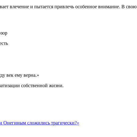
вает влечение и пытается привлечь особенное внимание. В свою
озор
есть
уду век ему верна.»
матизации собственной жизни.
 и Онегиным сложились трагически?»