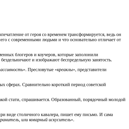
впечатление от героя со временем трансформируется, ведь он
 него с современными людьми и что основательно отличает от
еменных блогеров и коучеров, которые заполонили
 бездельничают и изображают беспредельную занятость.
пассивность
». Пресловутые «
креаклы
», представители
ных сферах. Сравнительно короткий период советской
какой стати, спрашивается. Образованный, порядочный молодой
ри виде столичного кавалера, пишет ему письмо. И сама
хранитель, или коварный искуситель
».