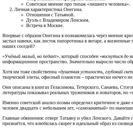
Советское мнение про типаж «лишнего человека».
Личная характеристика Онегина.
Отношения с Татьяной.
Дуэль с Владимиром Ленским.
Встреча в Москве.
Впервые с образом Онегина я познакомилась через мнение крити
застыл навеки, как листок папоротника в янтаре, а жизненные
наших соседей?
«У
чёный малый, но педан
т», который способен «
коснуться до в
информационное пространство. Значительно выросло число обр
Хотя им тоже свойственна «
душевная усталость, глубокий скеп
творческой элиты, офисный планктон – практически ничего не
Они описаны в книгах Геласимова, Тетерского, Санаева, Стог
литературы показывал реальных тружеников и новаторов, но «
Именно советский анализ поэмы определил критичное и даже 
человек двадцати с небольшим лет, «
самозанятый
» по нынешн
Главные обвинения: отверг Татьяну и убил Ленского. Давайте 
признаётся, что влюбилась скорее в идеальный образ из сновид