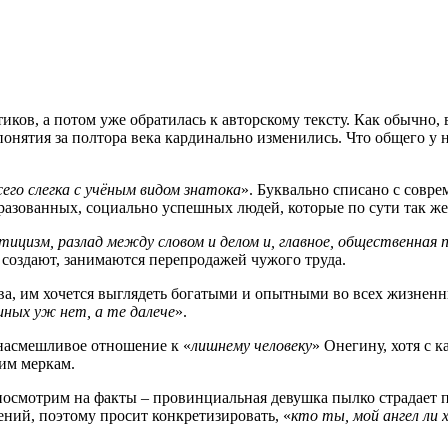
ков, а потом уже обратилась к авторскому тексту. Как обычно, 
 понятия за полтора века кардинально изменились. Что общего у
сего слегка с учёным видом знатока
». Буквально списано с совр
азованных, социально успешных людей, которые по сути так же
тицизм, разлад между словом и делом и, главное, общественная 
 создают, занимаются перепродажей чужого труда.
ова, им хочется выглядеть богатыми и опытными во всех жизнен
иных уж нет, а те далече
».
насмешливое отношение к «
лишнему человеку
» Онегину, хотя с 
им меркам.
посмотрим на факты – провинциальная девушка пылко страдает п
ений, поэтому просит конкретизировать, «
кто ты, мой ангел ли 