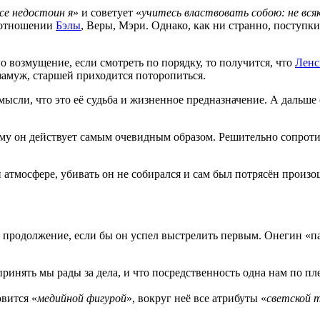
се недостоин я
» и советует «
учитесь властвовать собою: не всяк
в отношении
Бэлы
, Веры, Мэри. Однако, как ни странно, поступ
о возмущение, если смотреть по порядку, то получится, что
Ленс
замуж, старшей приходится поторопиться.
ли, что это её судьба и жизненное предназначение. А дальше ос
ому он действует самым очевидным образом. Решительно сопроти
 атмосфере, убивать он не собирался и сам был потрясён произ
её продолжение, если бы он успел выстрелить первым. Онегин «
инять мы рады за дела, и что посредственность одна нам по пле
овится «
медийной фигурой
», вокруг неё все атрибуты «
светской 