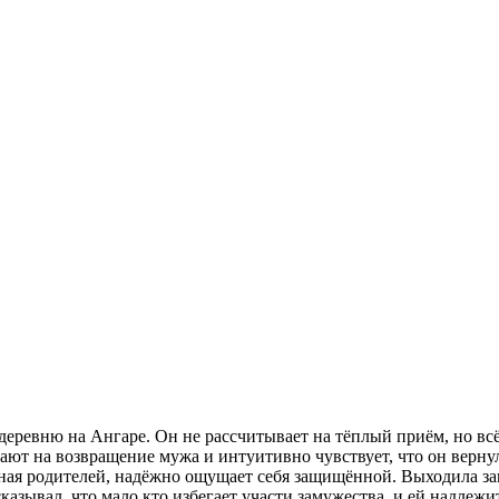
еревню на Ангаре. Он не рассчитывает на тёплый приём, но всё 
ют на возвращение мужа и интуитивно чувствует, что он вернулс
ая родителей, надёжно ощущает себя защищённой. Выходила заму
азывал, что мало кто избегает участи замужества, и ей надлежи