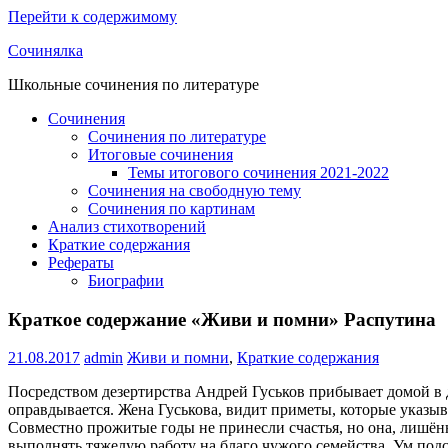
Перейти к содержимому
Сочинялка
Школьные сочинения по литературе
Сочинения
Сочинения по литературе
Итоговые сочинения
Темы итогового сочинения 2021-2022
Сочинения на свободную тему
Сочинения по картинам
Анализ стихотворений
Краткие содержания
Рефераты
Биографии
Краткое содержание «Живи и помни» Распутина
21.08.2017
admin
Живи и помни
,
Краткие содержания
Посредством дезертирства Андрей Гуськов прибывает домой в д
оправдывается. Жена Гуськова, видит приметы, которые указыва
Совместно прожитые годы не принесли счастья, но она, лишённ
выполнять тяжелую работу на благо чужого семейства. Ум подск