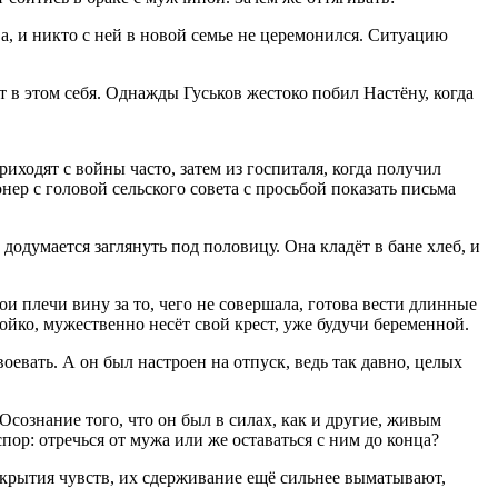
ва, и никто с ней в новой семье не церемонился. Ситуацию
т в этом себя. Однажды Гуськов жестоко побил Настёну, когда
риходят с войны часто, затем из госпиталя, когда получил
р с головой сельского совета с просьбой показать письма
одумается заглянуть под половицу. Она кладёт в бане хлеб, и
ои плечи вину за то, чего не совершала, готова вести длинные
тойко, мужественно несёт свой крест, уже будучи беременной.
оевать. А он был настроен на отпуск, ведь так давно, целых
 Осознание того, что он был в силах, как и другие, живым
пор: отречься от мужа или же оставаться с ним до конца?
крытия чувств, их сдерживание ещё сильнее выматывают,