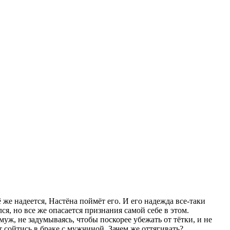
же надеется, Настёна поймёт его. И его надежда все-таки
я, но все же опасается признания самой себе в этом.
ж, не задумываясь, чтобы поскорее убежать от тётки, и не
т сойтись в браке с мужчиной. Зачем же оттягивать?