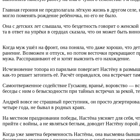
Главная героиня не предполагала лёгкую жизнь в другом селе, 
могло поменять рождение ребёночка, но его не было.
Она с детских лет слышала, что бездетность говорит о женской
та в ответ на упрёки в сердцах сказала, что он может быть вин
Когда муж ушёл на фронт, она поняла, что даже хорошо, что дет
ранение. Возможен и отпуск, но потом весточки прекращают п
мужа. Расспрашивают её и хотят выяснить его нахождение.
Исчезновение топора из парильни повергает Настёну в размышле
как-то решает затопить её. Расчёт оправдался, она встречает т
Самоотверженное содействие Гуськову, враньё, воровство — всё
беседы с ним о безысходности при тайных встречах за рекой, т
Андрей вовсе не страшный преступник, он просто дезертировал 
четыре года, не бывал в родных краях.
На местном праздновании победы, Настёна уясняет для себя, что
прийти с войны, а не являться беглым, доводит Настёну порой д
Когда уже заметна беременность Настёны, она высмеяна бывш
бесстрашие граничит с рискованностью и загубленными чувства