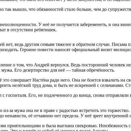
но так вышло, что обязанностей стало больше, чем до супружест
 неполноценности. У неё не получается забеременеть, и она вини
оват в отсутствии ребятишек.
ей нет, ведь другим семьям тяжелее в обратном случае. Письма п
риходить. Героине повести наносят официальный визит милиционе
ние о том, что Андрей вернулся. Ведь посторонний человек не д
ам мужа. Его дезертирство для неё — тайная обречённость.
 это совершает Настёна ради него. Она не боится взвалить на св
ерпеть нелёгкий труд дома, и быть не искренней с сельчанами. С
с госпиталя. Его, не подлеченного до конца, снова отправляли в
 из-за мужа она не в праве с радостью встретить это торжество.
о ненависти, её отчаянию нет предела. У неё зреет внутренний с
ими приятельницами и была выгнана свекровью. Неизбежность с
ми. Это и влечёт за собой её суицид в водах Ангары.