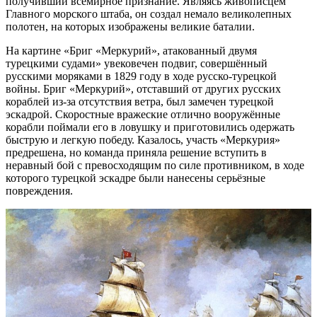
получивший всемирное признание. Являясь живописцем
Главного морского штаба, он создал немало великолепных
полотен, на которых изображены великие баталии.
На картине «Бриг «Меркурий», атакованный двумя
турецкими судами» увековечен подвиг, совершённый
русскими моряками в 1829 году в ходе русско-турецкой
войны. Бриг «Меркурий», отставший от других русских
кораблей из-за отсутствия ветра, был замечен турецкой
эскадрой. Скоростные вражеские отлично вооружённые
корабли поймали его в ловушку и приготовились одержать
быструю и легкую победу. Казалось, участь «Меркурия»
предрешена, но команда приняла решение вступить в
неравный бой с превосходящим по силе противником, в ходе
которого турецкой эскадре были нанесены серьёзные
повреждения.