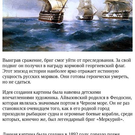
Выиграв сражение, бриг смог уйти от преследования. За свой
подвиг он получил в награду кормовой георгиевский флаг.
Этот эпизод истории наиболее ярко отражает истинную
сущность русских моряков. Они готовы героически умереть,
но не сдаться.
Идея создания картины была навеяна детскими
впечатлениями художника. Айвазовский родился в Феодосии,
которая являлась значимым портом в Черном море. Он не раз
становился очевидцем того, как в его родной город
приходили рыбацкие судна и огромные боевые корабли, среди
которых, конечно же, был легендарный бриг «Меркурий».
Данная картина была создана в 1892 году, гораздо позже