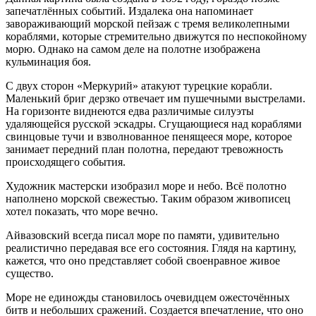
запечатлённых событий. Издалека она напоминает
завораживающий морской пейзаж с тремя великолепными
кораблями, которые стремительно движутся по неспокойному
морю. Однако на самом деле на полотне изображена
кульминация боя.
С двух сторон «Меркурий» атакуют турецкие корабли.
Маленький бриг дерзко отвечает им пушечными выстрелами.
На горизонте виднеются едва различимые силуэты
удаляющейся русской эскадры. Сгущающиеся над кораблями
свинцовые тучи и взволнованное пенящееся море, которое
занимает передний план полотна, передают тревожность
происходящего события.
Художник мастерски изобразил море и небо. Всё полотно
наполнено морской свежестью. Таким образом живописец
хотел показать, что море вечно.
Айвазовский всегда писал море по памяти, удивительно
реалистично передавая все его состояния. Глядя на картину,
кажется, что оно представляет собой своенравное живое
существо.
Море не единожды становилось очевидцем ожесточённых
битв и небольших сражений. Создается впечатление, что оно