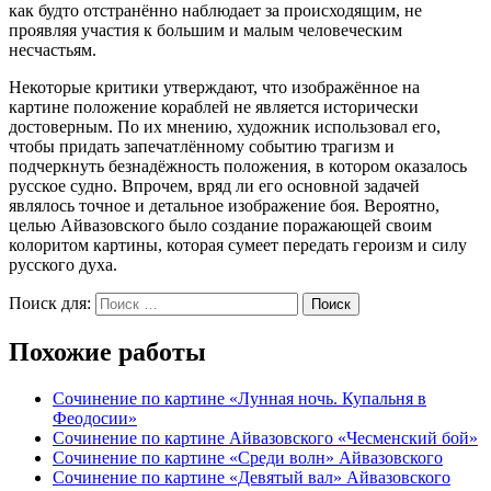
как будто отстранённо наблюдает за происходящим, не
проявляя участия к большим и малым человеческим
несчастьям.
Некоторые критики утверждают, что изображённое на
картине положение кораблей не является исторически
достоверным. По их мнению, художник использовал его,
чтобы придать запечатлённому событию трагизм и
подчеркнуть безнадёжность положения, в котором оказалось
русское судно. Впрочем, вряд ли его основной задачей
являлось точное и детальное изображение боя. Вероятно,
целью Айвазовского было создание поражающей своим
колоритом картины, которая сумеет передать героизм и силу
русского духа.
Поиск для:
Поиск
Похожие работы
Сочинение по картине «Лунная ночь. Купальня в
Феодосии»
Сочинение по картине Айвазовского «Чесменский бой»
Сочинение по картине «Среди волн» Айвазовского
Сочинение по картине «Девятый вал» Айвазовского