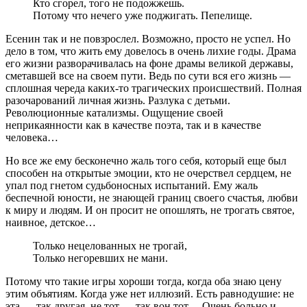
Кто сгорел, того не подожжешь.
Потому что нечего уже поджигать. Пепелище.
Есенин так и не повзрослел. Возможно, просто не успел. Но
дело в том, что жить ему довелось в очень лихие годы. Драма
его жизни разворачивалась на фоне драмы великой державы,
сметавшей все на своем пути. Ведь по сути вся его жизнь —
сплошная череда каких-то трагических происшествий. Полная
разочарований личная жизнь. Разлука с детьми.
Революционные катализмы. Ощущение своей
неприкаянности как в качестве поэта, так и в качестве
человека…
Но все же ему бесконечно жаль того себя, который еще был
способен на открытые эмоции, кто не очерствел сердцем, не
упал под гнетом судьбоносных испытаний. Ему жаль
беспечной юности, не знающей границ своего счастья, любви
к миру и людям. И он просит не опошлять, не трогать святое,
наивное, детское…
Только нецелованных не трогай,
Только негоревших не мани.
Потому что такие игры хороши тогда, когда оба знаю цену
этим объятиям. Когда уже нет иллюзий. Есть равнодушие: не
эта — так другая, не тот — так вон тот… Очень больно и