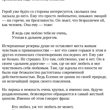
Герой уже будто со стороны интересуется, скольких она
ласкала до него. Ему это просто любопытно, никаких эмоций
— ни горечи, ни брезгливости. Он знает, что безразличен ей,
как человек. Она ему — тоже:
Я ведь сам люблю тебя не очень,
Утопая в дальнем дорогом.
Исчерпанные резервы души не оставляют места живым
чувствам и привязанностям — вот что самое горькое в этом и
других есенинских стихотворениях последних лет. Ему уже
не больно. Не страшно. Его там, собственно, уже и нет. Он в
своем «дальнем дорогом» — там, где он мог любить и мог
чувствовать себя любимым. Там, где идеалы его юности не
были еще безжалостно растоптаны современной
действительностью. Ведь Есенин не циник по своей природе,
он величайший лирик своего поколения.
Но лирика и нежность очень хрупки, и именно они, будучи
раздавленными, безвозвратно обращаются в самый жесткий
цинизм. Именно об этом говорит фраза:
Кто любил, уж тот любить не может,