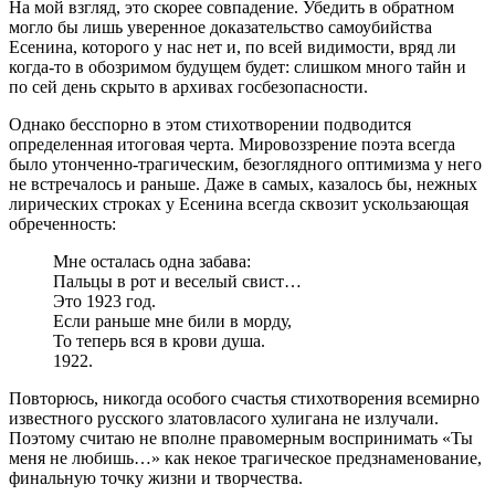
На мой взгляд, это скорее совпадение. Убедить в обратном
могло бы лишь уверенное доказательство самоубийства
Есенина, которого у нас нет и, по всей видимости, вряд ли
когда-то в обозримом будущем будет: слишком много тайн и
по сей день скрыто в архивах госбезопасности.
Однако бесспорно в этом стихотворении подводится
определенная итоговая черта. Мировоззрение поэта всегда
было утонченно-трагическим, безоглядного оптимизма у него
не встречалось и раньше. Даже в самых, казалось бы, нежных
лирических строках у Есенина всегда сквозит ускользающая
обреченность:
Мне осталась одна забава:
Пальцы в рот и веселый свист…
Это 1923 год.
Если раньше мне били в морду,
То теперь вся в крови душа.
1922.
Повторюсь, никогда особого счастья стихотворения всемирно
известного русского златовласого хулигана не излучали.
Поэтому считаю не вполне правомерным воспринимать «Ты
меня не любишь…» как некое трагическое предзнаменование,
финальную точку жизни и творчества.