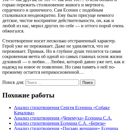
горько пережить столкновение живого и мертвого,
сердечного и циничного. Сам Есенин с подобным
сталкивался неоднократно. Ему было присуще немного
детское, чистое восприятие действительности, он, как и
любой из нас, мерил других по себе — и оттого порой очень
обжигался.
Стихотворение носит несколько отстраненный характер.
Герой уже не переживает. Даже не удивляется, что не
переживает. Привык. Но в глубине души теплится та самая
сокровенная мечта об одной из самых главных основ жизни
духовной — о любви… Любви, которой давно уже нет, как и
надежд на новое ее появление. Но сама память о ней по-
прежнему остается неприкосновенной…
Поиск для:
Поиск
Похожие работы
Анализ стихотворения Сергея Есенина «Собаке
Качалова»
Анализ стихотворения «Черемуха» Есенина С.А.
Анализ стихотворения Есенина С.А. «Береза»
Анализ стихотворения «Письмо женщине» Есенина