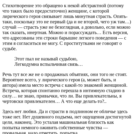
Стихотворение это обращено к некой абстрактной (потому
что таких было предостаточно) женщине, с которой
лирического героя связывает лишь минутная страсть. Опять-
таки, поскольку это не первый (да и не второй, чего уж там…)
случай — страсть уже не безоглядная, а довольно, если можно
так сказать, инертная. Можно и порассуждать… Есть версия,
что адресованы эти строки барышне легкого поведения — с
этим я согласиться не могу. С проститутками не говорят о
судьбе.
Этот пыл не называй судьбою,
Легкодумна вспыльчивая связь…
Речь тут все же не о продажных объятиях, они того не стоят.
Вероятнее всего, у лирического героя (а, может быть, и
автора) имела место встреча с какой-то знакомой женщиной.
Встреча, которая спонтанно перешла в интимную стадию в
силу… не знаю, привычки, что ли. Вы привлекательны, я
чертовски привлекателен… А что еще делать-то?..
Здесь нет любви. Да и страсти в подлинном ее обличье здесь
тоже нет. Нет душевного подъема, нет ощущения достигнутой
цели, наконец. Это усталая машинальная близость как
попытка немного оживить собственные чувства —
провальная, надо отметить, попытка.