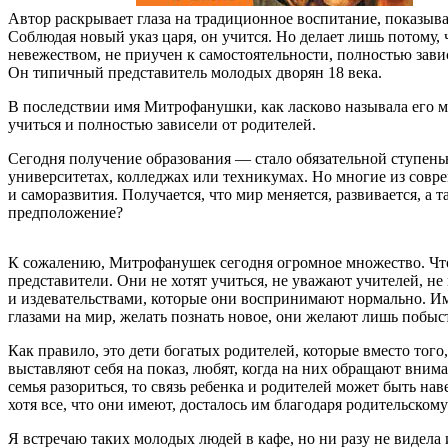
Автор раскрывает глаза на традиционное воспитание, показывая
Соблюдая новый указ царя, он учится. Но делает лишь потому,
невежеством, не приучен к самостоятельности, полностью завис
Он типичный представитель молодых дворян 18 века.
В последствии имя Митрофанушки, как ласково называла его м
учиться и полностью зависели от родителей.
Сегодня получение образования — стало обязательной ступень
университетах, колледжах или техникумах. Но многие из соврем
и саморазвития. Получается, что мир меняется, развивается, а
предположение?
К сожалению, Митрофанушек сегодня огромное множество. Чтоб
представители. Они не хотят учиться, не уважают учителей, н
и издевательствами, которые они воспринимают нормально. Им 
глазами на мир, желать познать новое, они желают лишь побы
Как правило, это дети богатых родителей, которые вместо тог
выставляют себя на показ, любят, когда на них обращают вним
семья разориться, то связь ребенка и родителей может быть на
хотя все, что они имеют, досталось им благодаря родительском
Я встречаю таких молодых людей в кафе, но ни разу не видела 