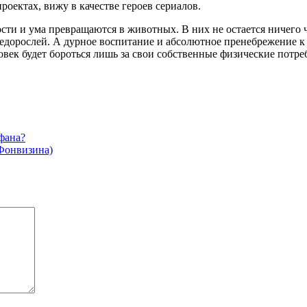
оектах, вижу в качестве героев сериалов.
ти и ума превращаются в животных. В них не остается ничего ч
дорослей. А дурное воспитание и абсолютное пренебрежение к 
век будет бороться лишь за свои собственные физические потреб
фана?
 Фонвизина)