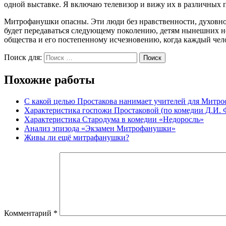
одной выставке. Я включаю телевизор и вижу их в различных пр
Митрофанушки опасны. Эти люди без нравственности, духовнос
будет передаваться следующему поколению, детям нынешних не
общества и его постепенному исчезновению, когда каждый чело
Поиск для:
Поиск
Похожие работы
С какой целью Простакова нанимает учителей для Митро
Характеристика госпожи Простаковой (по комедии Д.И.
Характеристика Стародума в комедии «Недоросль»
Анализ эпизода «Экзамен Митрофанушки»
Живы ли ещё митрафанушки?
Комментарий
*