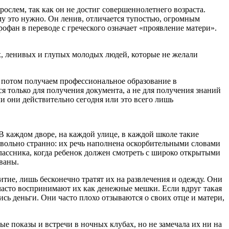
ослем, так как он не достиг совершеннолетнего возраста.
му это нужно. Он ленив, отличается тупостью, огромным
офан в переводе с греческого означает «проявление матери».
х, ленивых и глупых молодых людей, которые не желали
 потом получаем профессиональное образование в
ся только для получения документа, а не для получения знаний
ли они действительно сегодня или это всего лишь
В каждом дворе, на каждой улице, в каждой школе такие
довольно странно: их речь наполнена оскорбительными словами
лассника, когда ребенок должен смотреть с широко открытыми
ваны.
итие, лишь бесконечно тратят их на развлечения и одежду. Они
 часто воспринимают их как денежные мешки. Если вдруг такая
ись деньги. Они часто плохо отзываются о своих отце и матери,
ые показы и встречи в ночных клубах, но не замечала их ни на