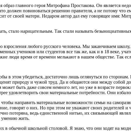
 образ главного героя Митрофана Простакова. Он является недор
 что должен повиноваться решению правителя, а не потому что е
ит от своей матери. Недаром автор дал ему говорящее имя: Митр
ать, стало нарицательным. Так стали называть безынициативны
ю взросления любого русского человека. Мы заканчиваем школу,
енных учеников или студентов все так же, как и в 18 веке, учат
 такие люди время от времени мелькают в нашем обществе. Так ес
ы в этом убедиться, достаточно лишь оглянуться по сторонам. 
е ценят природу и чужой труд. Да и общаются они между собой 
может быть даже совсем немного лет, но уже в возрасте первок
стрее удовлетворить свои материальные потребности. Они избало
о, чтобы направить материальные возможности семьи на саморазв
ание, говорят о них. Но при этом не уважают своих родителей и
вечно потеряна, ведь единственной нитью, их связывающей являл
у умению жить.
их в обычной школьной столовой. Я знаю, что они ходят на модн