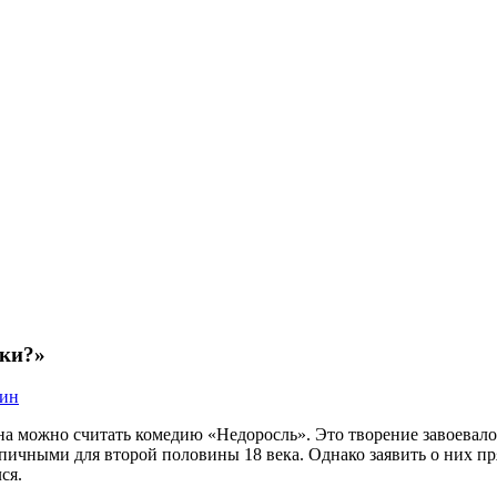
шки?»
ин
 можно считать комедию «Недоросль». Это творение завоевало
чными для второй половины 18 века. Однако заявить о них прямо
ся.