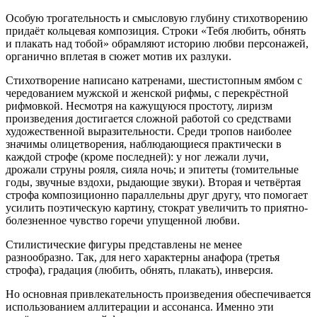
Особую трогательность и смысловую глубину стихотворению
придаёт кольцевая композиция. Строки «Тебя любить, обнять
и плакать над тобой» обрамляют историю любви персонажей,
органично вплетая в сюжет мотив их разлуки.
Стихотворение написано катренами, шестистопным ямбом с
чередованием мужской и женской рифмы, с перекрёстной
рифмовкой. Несмотря на кажущуюся простоту, лиризм
произведения достигается сложной работой со средствами
художественной выразительности. Среди тропов наиболее
значимы олицетворения, наблюдающиеся практически в
каждой строфе (кроме последней): у ног лежали лучи,
дрожали струны рояля, сияла ночь; и эпитеты (томительные
годы, звучные вздохи, рыдающие звуки). Вторая и четвёртая
строфа композиционно параллельны друг другу, что помогает
усилить поэтическую картину, стократ увеличить то приятно-
болезненное чувство горечи упущенной любви.
Стилистические фигуры представлены не менее
разнообразно. Так, для него характерны анафора (третья
строфа), градация (любить, обнять, плакать), инверсия.
Но основная привлекательность произведения обеспечивается
использованием аллитерации и ассонанса. Именно эти