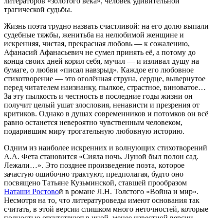
литераторов «золотого века», человек удивительной
трагической судьбы.
Жизнь поэта трудно назвать счастливой: на его долю выпали
судебные тяжбы, женитьба на нелюбимой женщине и
искренняя, чистая, прекрасная любовь — к сожалению,
Афанасий Афанасьевич не сумел принять её, а потому до
конца своих дней корил себя, мучил — и изливал душу на
бумаге, о любви «писал навзрыд». Каждое его любовное
стихотворение — это оголённая струна, сердце, вывернутое
перед читателем наизнанку, пылкое, страстное, виноватое…
За эту пылкость и честность в последние годы жизни он
получит целый ушат злословия, ненависти и презрения от
критиков. Однако в душах современников и потомков он всё
равно останется невероятно чувственным человеком,
подарившим миру трогательную любовную историю.
Одним из наиболее искренних и волнующих стихотворений
А.А. Фета становится «Сияла ночь. Луной был полон сад.
Лежали…». Это позднее произведение поэта, которое
зачастую ошибочно трактуют, предполагая, будто оно
посвящено Татьяне Кузьминской, ставшей прообразом
Наташи Ростово
й в романе Л.Н. Толстого «Война и мир».
Несмотря на то, что литературоведы имеют основания так
считать, в этой версии слишком много неточностей, которые
полностью отсутствуют в иной, менее известной версии