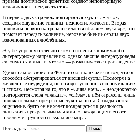
приёмы поэтической фонетики создают неповторимую
мелодичность, певучесть строк.
В первых двух строчках повторяются звуки «л» и «о»,
создавая ощущение тишины, нежности, мягкости. Вторая
половина первого катрена отличается обилием звука «р», что
помогает передать волнение, неровное биение сердца двух
взволнованных влюблённых.
Эту безупречную элегию сложно отнести к какому-либо
литературному направлению, однако многие литературоведы
склоняются к мысли, что это — романтическое произведение.
Удивительное свойство Фета-поэта заключается в том, что он
способен абстрагироваться от внешней суеты. Несмотря на
жизненные неурядицы, он находит упоение в воспоминаниях
и стихах. Несмотря на то, что в «Сияла ночь…» неоднократно
повторяются слова «плакать», «слёзы», в нём отражены лишь
положительные, прекрасные чувства поэта. Складывается
ощущение, будто он не хочет возвращаться в реальность —
лишь жить прекрасными мечтами, ограждающими его от
проблем и трудностей реального мира.
Поиск для:
Поиск