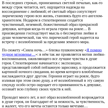
В последних строках, пронизанных светлой печалью, как-то
между строк читается, нет, ощущается надежда на
воссоединение с любимой; её светлый образ сопутствует
лирическому герою всю жизнь, становясь будто его ангелом-
хранителем. Недаром в стихотворении создаётся
чувственный, неземной, божественный образ прекрасной
девушки, которая когда-то играла герою на рояле… В
произведении господствует мысль о бессмертии любви и
души человеческой, так что лирический герой надеется на
встречу с возлюбленной за пределами земного мира.
По сюжету «Сияла ночь…» близка пушкинскому «
Я помню
чудное мгновенье…
»: в нём так же проявляется мотив любви-
воспоминания, оживляющего все лучшие чувства в душе
героя. Стихотворение начинается с экспозиции,
представляющей собой пейзажную зарисовку, и продолжается
картиной ночного свидания, во время которого влюблённые
наслаждаются друг другом. Героиня играет на рояле, будто
изливая при этом свою душу, а её возлюбленный в эту самую
секунду особо остро ощущает его привязанность к девушке,
осознаёт всю глубину своих чувств к ней.
Проходит много лет, и вот образ возлюбленной возрождается
в душе героя, он благодарит её за нежность, за чувственность,
и жалеет, что его мечты остаются только мечтами…