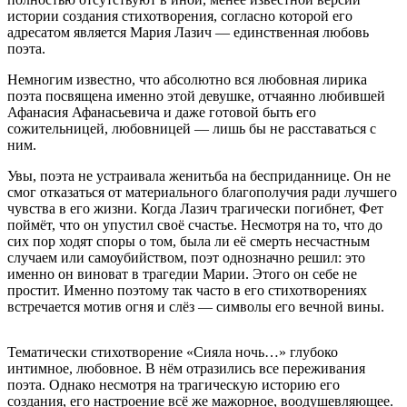
истории создания стихотворения, согласно которой его
адресатом является Мария Лазич — единственная любовь
поэта.
Немногим известно, что абсолютно вся любовная лирика
поэта посвящена именно этой девушке, отчаянно любившей
Афанасия Афанасьевича и даже готовой быть его
сожительницей, любовницей — лишь бы не расставаться с
ним.
Увы, поэта не устраивала женитьба на бесприданнице. Он не
смог отказаться от материального благополучия ради лучшего
чувства в его жизни. Когда Лазич трагически погибнет, Фет
поймёт, что он упустил своё счастье. Несмотря на то, что до
сих пор ходят споры о том, была ли её смерть несчастным
случаем или самоубийством, поэт однозначно решил: это
именно он виноват в трагедии Марии. Этого он себе не
простит. Именно поэтому так часто в его стихотворениях
встречается мотив огня и слёз — символы его вечной вины.
Тематически стихотворение «Сияла ночь…» глубоко
интимное, любовное. В нём отразились все переживания
поэта. Однако несмотря на трагическую историю его
создания, его настроение всё же мажорное, воодушевляющее.