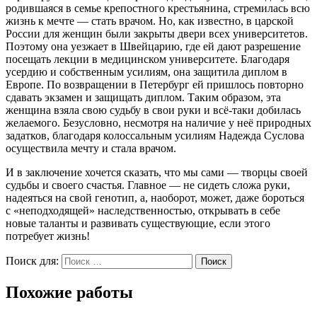
родившаяся в семье крепостного крестьянина, стремилась всю
жизнь к мечте — стать врачом. Но, как известно, в царской
России для женщин были закрыты двери всех университетов.
Поэтому она уезжает в Швейцарию, где ей дают разрешение
посещать лекции в медицинском университете. Благодаря
усердию и собственным усилиям, она защитила диплом в
Европе. По возвращении в Петербург ей пришлось повторно
сдавать экзамен и защищать диплом. Таким образом, эта
женщина взяла свою судьбу в свои руки и всё-таки добилась
желаемого. Безусловно, несмотря на наличие у неё природных
задатков, благодаря колоссальным усилиям Надежда Суслова
осуществила мечту и стала врачом.
И в заключение хочется сказать, что мы сами — творцы своей
судьбы и своего счастья. Главное — не сидеть сложа руки,
надеяться на свой генотип, а, наоборот, может, даже бороться
с «неподходящей» наследственностью, открывать в себе
новые таланты и развивать существующие, если этого
потребует жизнь!
Поиск для:
Поиск
Похожие работы