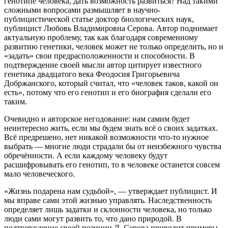
генотипе человека, дать возможность развиться? Над такими
сложными вопросами размышляет в научно-
публицистической статье доктор биологических наук,
публицист Любовь Владимировна Серова. Автор поднимает
актуальную проблему, так как благодаря современному
развитию генетики, человек может не только определить, но и
«задать» свои предрасположенности и способности. В
подтверждение своей мысли автор цитирует известного
генетика двадцатого века Феодосия Григорьевича
Добржанского, который считал, что «человек таков, какой он
есть», потому что его генотип и его биография сделали его
таким.
Очевидно и авторское негодование: нам самим будет
неинтересно жить, если мы будем знать всё о своих задатках.
Всё предрешено, нет никакой возможности что-то нужное
выбрать — многие люди страдали бы от неизбежного чувства
обречённости. А если каждому человеку будут
расшифровывать его генотип, то в человеке останется совсем
мало человеческого.
«Жизнь подарена нам судьбой», — утверждает публицист. И
мы вправе сами этой жизнью управлять. Наследственность
определяет лишь задатки и склонности человека, но только
люди сами могут развить то, что дано природой. В
подтверждение своей позиции Л. Серова приводит примеры