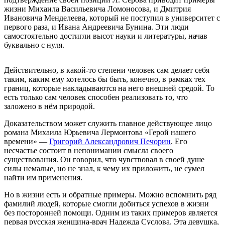
жизни Михаила Васильевича Ломоносова, и Дмитрия
Ивановича Менделеева, который не поступил в университет с
первого раза, и Ивана Андреевича Бунина. Эти люди
самостоятельно достигли высот науки и литературы, начав
буквально с нуля.
Действительно, в какой-то степени человек сам делает себя
таким, каким ему хотелось бы быть, конечно, в рамках тех
границ, которые накладываются на него внешней средой. То
есть только сам человек способен реализовать то, что
заложено в нём природой.
Доказательством может служить главное действующее лицо
романа Михаила Юрьевича Лермонтова «Герой нашего
времени» —
Григорий Александрович Печорин
. Его
несчастье состоит в непонимании смысла своего
существования. Он говорил, что чувствовал в своей душе
силы немалые, но не знал, к чему их приложить, не сумел
найти им применения.
Но в жизни есть и обратные примеры. Можно вспомнить ряд
фамилий людей, которые смогли добиться успехов в жизни
без посторонней помощи. Одним из таких примеров является
первая русская женщина-врач Надежда Суслова. Эта девушка,