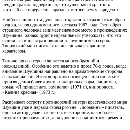
неоднократно подчеркивал, что душевная открытость
жителей сел и деревень гораздо заметнее, чем у городских.
Наиболее полно эта душевная открытость отразилась в образе
чудика, героя одноименного рассказа 1967 года. Этот образ
странного человека занимает значимое место в произведениях
Шукшина, однако будет неправильным утверждать, что это
основная типовая разновидность шукшинского героя.
Творческий мир писателя не исчерпывался данным
характером.
Типология его героев является многообразной и
неожиданной. Особенно это заметно в прозе 70-х годов, когда
внимание Шукшина направлено на драматические стороны
сельской жизни. Этим вопросам посвящены прозаические
произведения более крупных жанровых форм, например,
роман «Я пришел дать вам волю» (1971 г.), киноповесть
«Калина красная» (1973 г.).
Раскрывает остроту противоречий внутри крестьянского мира
Шукшин уже в первом своем романе «Любавины» писатель,
однако автор делает это не так всесторонне, как в более
поздних произведениях, а на уровне сознания того времени.