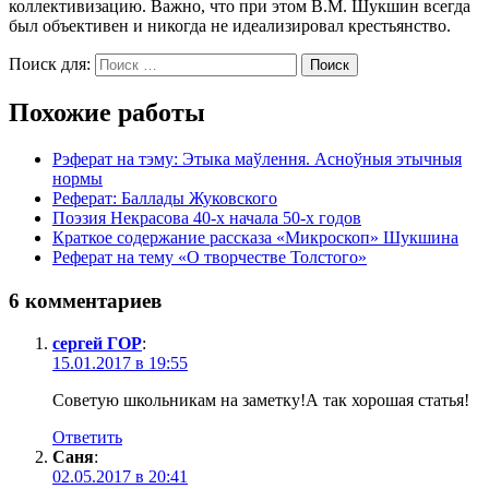
коллективизацию. Важно, что при этом В.М. Шукшин всегда
был объективен и никогда не идеализировал крестьянство.
Поиск для:
Поиск
Похожие работы
Рэферат на тэму: Этыка маўлення. Асноўныя этычныя
нормы
Реферат: Баллады Жуковского
Поэзия Некрасова 40-х начала 50-х годов
Краткое содержание рассказа «Микроскоп» Шукшина
Реферат на тему «О творчестве Толстого»
6 комментариев
сергей ГОР
:
15.01.2017 в 19:55
Советую школьникам на заметку!А так хорошая статья!
Ответить
Саня
:
02.05.2017 в 20:41