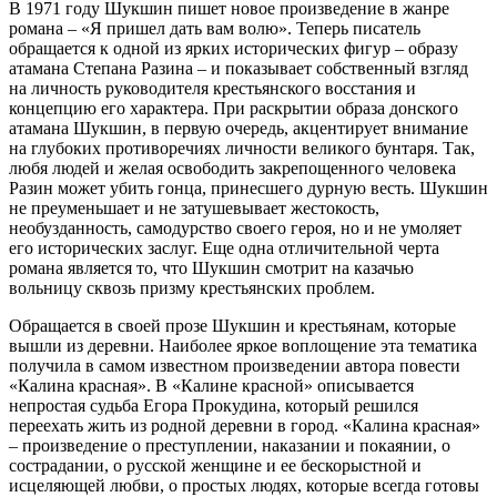
В 1971 году Шукшин пишет новое произведение в жанре
романа – «Я пришел дать вам волю». Теперь писатель
обращается к одной из ярких исторических фигур – образу
атамана Степана Разина – и показывает собственный взгляд
на личность руководителя крестьянского восстания и
концепцию его характера. При раскрытии образа донского
атамана Шукшин, в первую очередь, акцентирует внимание
на глубоких противоречиях личности великого бунтаря. Так,
любя людей и желая освободить закрепощенного человека
Разин может убить гонца, принесшего дурную весть. Шукшин
не преуменьшает и не затушевывает жестокость,
необузданность, самодурство своего героя, но и не умоляет
его исторических заслуг. Еще одна отличительной черта
романа является то, что Шукшин смотрит на казачью
вольницу сквозь призму крестьянских проблем.
Обращается в своей прозе Шукшин и крестьянам, которые
вышли из деревни. Наиболее яркое воплощение эта тематика
получила в самом известном произведении автора повести
«Калина красная». В «Калине красной» описывается
непростая судьба Егора Прокудина, который решился
переехать жить из родной деревни в город. «Калина красная»
– произведение о преступлении, наказании и покаянии, о
сострадании, о русской женщине и ее бескорыстной и
исцеляющей любви, о простых людях, которые всегда готовы