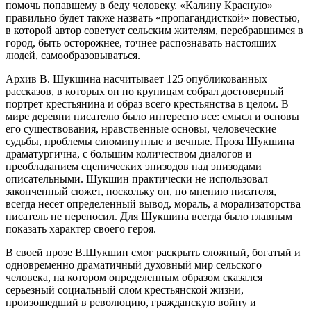
помочь попавшему в беду человеку. «Калину Красную»
правильно будет также назвать «пропагандисткой» повестью,
в которой автор советует сельским жителям, перебравшимся в
город, быть осторожнее, точнее распознавать настоящих
людей, самообразовываться.
Архив В. Шукшина насчитывает 125 опубликованных
рассказов, в которых он по крупицам собрал достоверный
портрет крестьянина и образ всего крестьянства в целом. В
мире деревни писателю было интересно все: смысл и основы
его существования, нравственные основы, человеческие
судьбы, проблемы сиюминутные и вечные. Проза Шукшина
драматургична, с большим количеством диалогов и
преобладанием сценических эпизодов над эпизодами
описательными. Шукшин практически не использовал
законченный сюжет, поскольку он, по мнению писателя,
всегда несет определенный вывод, мораль, а морализаторства
писатель не переносил. Для Шукшина всегда было главным
показать характер своего героя.
В своей прозе В.Шукшин смог раскрыть сложный, богатый и
одновременно драматичный духовный мир сельского
человека, на котором определенным образом сказался
серьезный социальный слом крестьянской жизни,
произошедший в революцию, гражданскую войну и