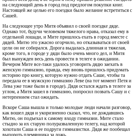
на следующий день в город под предлогом покупки книг.
Настоящей же целью его поездки было желание встретиться с
Сашей.
На следующее утро Митя объявил о своей поездке дяде.
Однако тот, будучи человеком тяжелого нрава, отказал ему в
отдельной лошади, и Мите пришлось ехать в город вместе с
дядей. Митю это ужасно огорчило, но отказываться от своей
цели он не собирался. Дорога выдалась длинная и тяжелая,
кроме того, в городе у дяди было очень много дел, и Митя
был вынужден весь день провести в телеге в ожидании.
Вечером Мите все-таки удалось уговорить дядю заехать в
женскую гимназию, правда, ему вновь пришлось придумать
историю про книгу, которую нужно отдать Саше, чтобы та
передала ее в мужскую гимназию Леве (на тот момент Петя и
Лева уже тоже были в городе). Дядя остался ждать в телеге за
углом, а Митя зашел в гимназию, попросил позвать Сашу и с
нетерпением стал ожидать.
Вскоре Саша вышла и только молодые люди начали разговор,
как вошел дядя и укоризненно сказал, что, не дождавшись
Митю, он подъехал к самому входу гимназии. Мите стало
стыдно за их старую полуразваленную телегу, над которой
хохотали Саша и ее подруги гимназистки. Дядя же пообещал
выпороть племянника за ложь.