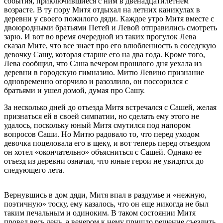
события, приключившиеся с ним в двенадцатилетнем
возрасте. В ту пору Митя отдыхал на летних каникулах в
деревни у своего пожилого дяди. Каждое утро Митя вместе с
двоюродными братьями Петей и Левой отправились смотреть
зарю. И вот во время очередной из таких прогулок Лева
сказал Мите, что все знает про его влюбленность в соседскую
девочку Сашу, которая старше его на два года. Кроме того,
Лева сообщил, что Саша вечером прошлого дня уехала из
деревни в городскую гимназию. Митю Левино признание
одновременно огорчило и разозлило, он поссорился с
братьями и ушел домой, думая про Сашу.
За несколько дней до отъезда Митя встречался с Сашей, желая
признаться ей в своей симпатии, но сделать ему этого не
удалось, поскольку юный Митя смутился под напором
вопросов Саши. Но Митю радовало то, что перед уходом
девочка поцеловала его в щеку, и вот теперь перед отъездом
он хотел «окончательно» объясниться с Сашей. Однако ее
отъезд из деревни означал, что юные герои не увидятся до
следующего лета.
Вернувшись в дом дяди, Митя впал в раздумье и «нежную,
поэтичную» тоску, ему казалось, что он еще никогда не был
таким печальным и одиноким. В таком состоянии Митя
провел весь день, а вечером к нему пришло решение съездить