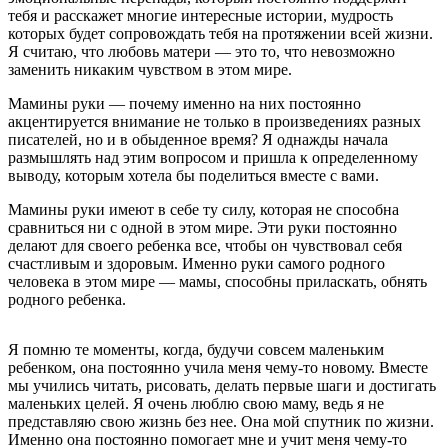
тебя и расскажет многие интересные истории, мудрость
которых будет сопровождать тебя на протяжении всей жизни.
Я считаю, что любовь матери — это то, что невозможно
заменить никаким чувством в этом мире.
Мамины руки — почему именно на них постоянно
акцентируется внимание не только в произведениях разных
писателей, но и в обыденное время? Я однажды начала
размышлять над этим вопросом и пришла к определенному
выводу, которым хотела бы поделиться вместе с вами.
Мамины руки имеют в себе ту силу, которая не способна
сравниться ни с одной в этом мире. Эти руки постоянно
делают для своего ребенка все, чтобы он чувствовал себя
счастливым и здоровым. Именно руки самого родного
человека в этом мире — мамы, способны приласкать, обнять
родного ребенка.
Я помню те моменты, когда, будучи совсем маленьким
ребенком, она постоянно учила меня чему-то новому. Вместе
мы учились читать, рисовать, делать первые шаги и достигать
маленьких целей. Я очень люблю свою маму, ведь я не
представляю свою жизнь без нее. Она мой спутник по жизни.
Именно она постоянно помогает мне и учит меня чему-то