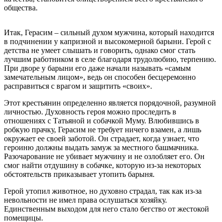
общества.
Итак, Герасим – сильный духом мужчина, который находится
в подчинении у капризной и высокомерной барыни. Герой с
детства не умеет слышать и говорить, однако смог стать
лучшим работником в селе благодаря трудолюбию, терпению.
При дворе у барыни его даже начали называть «самым
замечательным лицом», ведь он способен бесцеремонно
расправиться с врагом и защитить «своих».
Этот крестьянин определенно является порядочной, разумной
личностью. Духовность героя можно проследить в
отношениях с Татьяной и собачкой Муму. Влюбившись в
робкую прачку, Герасим не требует ничего взамен, а лишь
окружает ее своей заботой. Он страдает, когда узнает, что
героиню должны выдать замуж за местного башмачника.
Разочарование не убивает мужчину и не озлобляет его. Он
смог найти отдушину в собачке, которую из-за некоторых
обстоятельств приказывает утопить барыня.
Герой утопил животное, но духовно страдал, так как из-за
невольности не имел права ослушаться хозяйку.
Единственным выходом для него стало бегство от жестокой
помещицы.