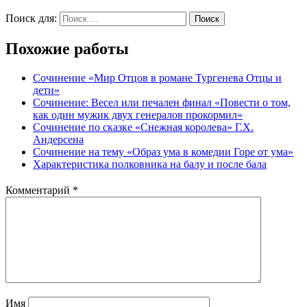
Поиск для:
Поиск
Похожие работы
Сочинение «Мир Отцов в романе Тургенева Отцы и
дети»
Сочинение: Весел или печален финал «Повести о том,
как один мужик двух генералов прокормил»
Сочинение по сказке «Снежная королева» Г.Х.
Андерсена
Сочинение на тему «Образ ума в комедии Горе от ума»
Характеристика полковника на балу и после бала
Комментарий
*
Имя