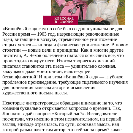
«Вишнёвый сад» сам по себе был создан в уникальное для
России время — 1903 год, назревающие революционные
идеи, витающие в воздухе, стремительное уничтожение
старых устоев — иногда и физическое уничтожение. В новом
столетии — новые цели и принципы. Как и многие другие
писатели, А. Чехов болезненно пытался осмыслить всё, что
происходило вокруг него. Итогом творческих исканий
писателя становится эта пьеса — удивительно сложная,
кажущаяся даже монотонной, вялотекущей —
бесконфликтной! И при этом «Вишнёвый сад» — глубокое
проблемное произведение, требующее тщательного изучения
для понимания замысла автора и осмысления
художественного посыла пьесы.
Некоторые литературоведы обращали внимание на то, что
комедия буквально открывается вопросом о времени. Так,
Лопахин задаёт вопрос: «Который час?». Исследователи
посчитали, что именно в этом незначительном, на первый
взгляд, эпизоде отразилась, по сути, основная мысль, над
которой размышляет сам автор: что сейчас за время? какое