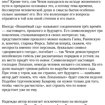
оно? Кроме того, сам Чехов находился на исходе жизненного
пути и прекрасно осознавал это, а потому тема времени,
бессмертия человеческой души и смысла бытия особенно
сильно занимает его. Все эти волнующие его вопросы
отразятся в той или иной степени в его пьесе.
Иногда «Вишнёвый сад» называют соединением трёх времён
— настоящего, прошлого и будущего. Его символизируют три
поколения, сталкивающиеся в своих интересах: так,
представителями прошлого можно назвать Гаева, Раневскую
и, конечно, старика Фирса. Забегая вперёд, скажем, что
неспроста именно этот персонаж, буквально символ
«дворянского гнезда», погибает — так Чехов демонстрирует
неизбежную гибель уже расшатанных порядков и устоев; на
их место придёт что-то новое. Символизирует настоящее
господин Лопахин, некогда человек низшего сословия. На его
долю выпадет грязная работа по вырубке вишнёвого сада.
При этом у героя, как ни странно, нет будущего — намёками
автор даёт понять, что «век Лопахиных» будет совсем недолог.
Подобно тургеневскому Базарову, он нужен только для того,
чтобы «место расчистить», вот строить что-то новое
предстоит уже не ему.
Надежды автор возлагает исключительно на молодое