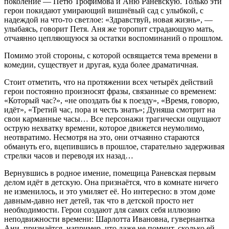
поколение — Петю Трофимова и Аню Раневскую. Только эти
герои покидают умирающий вишнёвый сад с улыбкой, с
надеждой на что-то светлое: «Здравствуй, новая жизнь», —
улыбаясь, говорит Петя. Аня же торопит страдающую мать,
отчаянно цепляющуюся за остатки воспоминаний о прошлом.
Помимо этой стороны, с которой освящается тема времени в
комедии, существует и другая, куда более драматичная.
Стоит отметить, что на протяжении всех четырёх действий
герои постоянно произносят фразы, связанные со временем:
«Который час?», «не опоздать бы к поезду», «Время, говорю,
идёт», «Третий час, пора и честь знать»; Дуняша смотрит на
свои карманные часы… Все персонажи трагически ощущают
острую нехватку времени, которое движется неумолимо,
неотвратимо. Несмотря на это, они отчаянно стараются
обмануть его, вцепившись в прошлое, старательно задерживая
стрелки часов и переводя их назад…
Вернувшись в родное имение, помещица Раневская первым
делом идёт в детскую. Она признаётся, что в комнате ничего
не изменилось, и это умиляет её. Но интересно: в этом доме
давным-давно нет детей, так что в детской просто нет
необходимости. Герои создают для самих себя иллюзию
неподвижности времени: Шарлотта Ивановна, гувернантка
Ани, признаётся, например, что даже не помнит, сколько ей