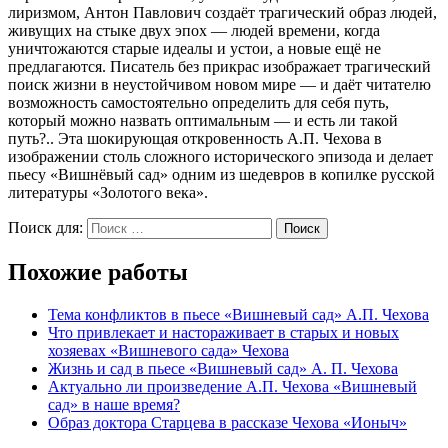
лиризмом, Антон Павлович создаёт трагический образ людей,
живущих на стыке двух эпох — людей времени, когда
уничтожаются старые идеалы и устои, а новые ещё не
предлагаются. Писатель без прикрас изображает трагический
поиск жизни в неустойчивом новом мире — и даёт читателю
возможность самостоятельно определить для себя путь,
который можно назвать оптимальным — и есть ли такой
путь?.. Эта шокирующая откровенность А.П. Чехова в
изображении столь сложного исторического эпизода и делает
пьесу «Вишнёвый сад» одним из шедевров в копилке русской
литературы «Золотого века».
Поиск для:
Поиск
Похожие работы
Тема конфликтов в пьесе «Вишневый сад» А.П. Чехова
Что привлекает и настораживает в старых и новых
хозяевах «Вишневого сада» Чехова
Жизнь и сад в пьесе «Вишневый сад» А. П. Чехова
Актуально ли произведение А.П. Чехова «Вишневый
сад» в наше время?
Образ доктора Старцева в рассказе Чехова «Ионыч»