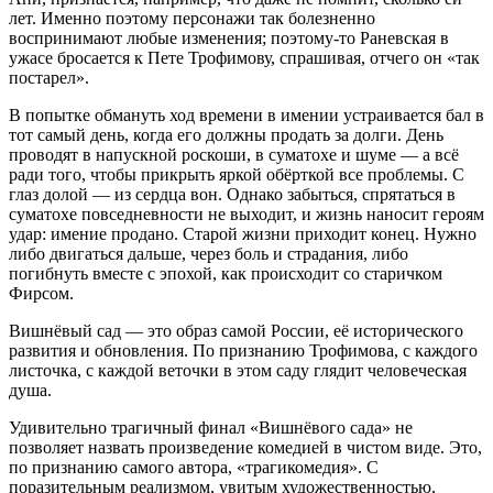
лет. Именно поэтому персонажи так болезненно
воспринимают любые изменения; поэтому-то Раневская в
ужасе бросается к Пете Трофимову, спрашивая, отчего он «так
постарел».
В попытке обмануть ход времени в имении устраивается бал в
тот самый день, когда его должны продать за долги. День
проводят в напускной роскоши, в суматохе и шуме — а всё
ради того, чтобы прикрыть яркой обёрткой все проблемы. С
глаз долой — из сердца вон. Однако забыться, спрятаться в
суматохе повседневности не выходит, и жизнь наносит героям
удар: имение продано. Старой жизни приходит конец. Нужно
либо двигаться дальше, через боль и страдания, либо
погибнуть вместе с эпохой, как происходит со старичком
Фирсом.
Вишнёвый сад — это образ самой России, её исторического
развития и обновления. По признанию Трофимова, с каждого
листочка, с каждой веточки в этом саду глядит человеческая
душа.
Удивительно трагичный финал «Вишнёвого сада» не
позволяет назвать произведение комедией в чистом виде. Это,
по признанию самого автора, «трагикомедия». С
поразительным реализмом, увитым художественностью,