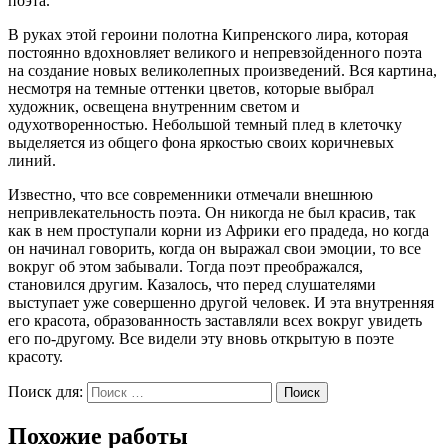
поэта.
В руках этой героини полотна Кипренского лира, которая
постоянно вдохновляет великого и непревзойденного поэта
на создание новых великолепных произведений. Вся картина,
несмотря на темные оттенки цветов, которые выбрал
художник, освещена внутренним светом и
одухотворенностью. Небольшой темный плед в клеточку
выделяется из общего фона яркостью своих коричневых
линий.
Известно, что все современники отмечали внешнюю
непривлекательность поэта. Он никогда не был красив, так
как в нем проступали корни из Африки его прадеда, но когда
он начинал говорить, когда он выражал свои эмоции, то все
вокруг об этом забывали. Тогда поэт преображался,
становился другим. Казалось, что перед слушателями
выступает уже совершенно другой человек. И эта внутренняя
его красота, образованность заставляли всех вокруг увидеть
его по-другому. Все видели эту вновь открытую в поэте
красоту.
Поиск для:
Поиск
Похожие работы