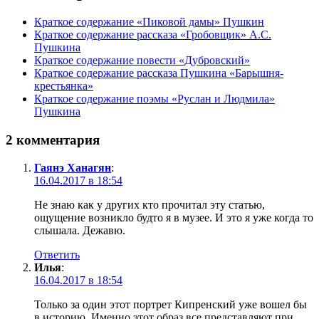
Краткое содержание «Пиковой дамы» Пушкин
Краткое содержание рассказа «Гробовщик» А.С.
Пушкина
Краткое содержание повести «Дубровский»
Краткое содержание рассказа Пушкина «Барышня-
крестьянка»
Краткое содержание поэмы «Руслан и Людмила»
Пушкина
2 комментария
Гаянэ Ханагян
:
16.04.2017 в 18:54
Не знаю как у других кто прочитал эту статью,
ощущение возникло будто я в музее. И это я уже когда то
слышала. Дежавю.
Ответить
Илья
:
16.04.2017 в 18:54
Только за один этот портрет Кипренский уже вошел бы
в историю. Именно этот образ все представляют при