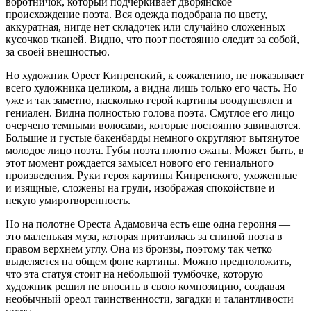
воротничок, который подчеркивает дворянское
происхождение поэта. Вся одежда подобрана по цвету,
аккуратная, нигде нет складочек или случайно сложенных
кусочков тканей. Видно, что поэт постоянно следит за собой,
за своей внешностью.
Но художник Орест Кипренский, к сожалению, не показывает
всего художника целиком, а видна лишь только его часть. Но
уже и так заметно, насколько герой картины воодушевлен и
гениален. Видна полностью голова поэта. Смуглое его лицо
очерчено темными волосами, которые постоянно завиваются.
Большие и густые бакенбарды немного округляют вытянутое
молодое лицо поэта. Губы поэта плотно сжаты. Может быть, в
этот момент рождается замысел нового его гениального
произведения. Руки героя картины Кипренского, ухоженные
и изящные, сложены на груди, изображая спокойствие и
некую умиротворенность.
Но на полотне Ореста Адамовича есть еще одна героиня —
это маленькая муза, которая притаилась за спиной поэта в
правом верхнем углу. Она из бронзы, поэтому так четко
выделяется на общем фоне картины. Можно предположить,
что эта статуя стоит на небольшой тумбочке, которую
художник решил не вносить в свою композицию, создавая
необычный ореол таинственности, загадки и талантливости