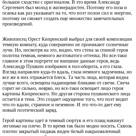
большое сходство с оригиналом. В это время Александр
Сергеевич был молод и жизнерадостен. Поэтому его поза и
осанка как раз указывает на то, что поэт полон сил и энергии,
поэтому он сможет создать еще множество замечательных
произведений.
Живописец Орест Кипренский выбрал для своей композиции
темную комнату, куда совершенно не проникают солнечные
лучи. Но, несмотря на это, видно, что стена за спиной героя
полотна темная, немного желтоватого оттенка. Но все-таки
главное в этом портрете не внешние данные героя, ведь
Александр Пушкин изображен в пол-оборота, а его глаза.
Взгляд направлен куда-то вдаль, глаза немного задумчивы, но
все же в них отражается блеск. Та часть лица, которая видна
лучше всего, освещена падающими бликами от свечи. Свеча
горит не сильно, неярко, но все-таки освещает лицо героя
картины Кипренского. Но другая сторона пушкинского лица
остается в тени. Это создает ощущение того, что поэт видит
что-то вдали, странное и неземное. И это что-то дает ему
новый поэтический заряд.
Герой картины одет в темный сюртук и его плащ накинут
легонько на плечо. В то время так было модно носить. Сквозь
плотно закрытый пиджак виден белый накрахмаленный