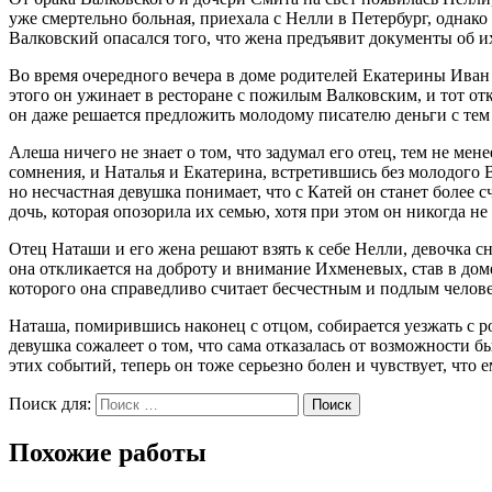
уже смертельно больная, приехала с Нелли в Петербург, однако
Валковский опасался того, что жена предъявит документы об и
Во время очередного вечера в доме родителей Екатерины Иван с
этого он ужинает в ресторане с пожилым Валковским, и тот от
он даже решается предложить молодому писателю деньги с тем 
Алеша ничего не знает о том, что задумал его отец, тем не ме
сомнения, и Наталья и Екатерина, встретившись без молодог
но несчастная девушка понимает, что с Катей он станет более 
дочь, которая опозорила их семью, хотя при этом он никогда не
Отец Наташи и его жена решают взять к себе Нелли, девочка сн
она откликается на доброту и внимание Ихменевых, став в дом
которого она справедливо считает бесчестным и подлым челов
Наташа, помирившись наконец с отцом, собирается уезжать с р
девушка сожалеет о том, что сама отказалась от возможности 
этих событий, теперь он тоже серьезно болен и чувствует, что 
Поиск для:
Поиск
Похожие работы