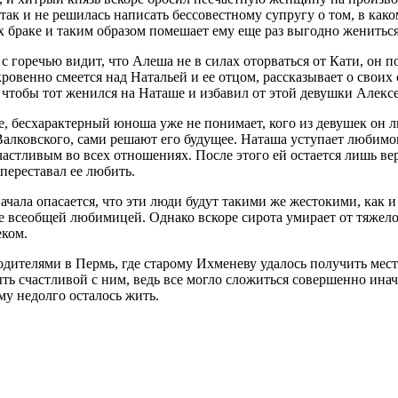
 так и не решилась написать бессовестному супругу о том, в как
х браке и таким образом помешает ему еще раз выгодно жениться
 горечью видит, что Алеша не в силах оторваться от Кати, он п
кровенно смеется над Натальей и ее отцом, рассказывает о свои
чтобы тот женился на Наташе и избавил от этой девушки Алексе
нее, бесхарактерный юноша уже не понимает, кого из девушек он 
о Валковского, сами решают его будущее. Наташа уступает люби
счастливым во всех отношениях. После этого ей остается лишь в
 переставал ее любить.
ачала опасается, что эти люди будут такими же жестокими, как и
е всеобщей любимицей. Однако вскоре сирота умирает от тяжело
еком.
одителями в Пермь, где старому Ихменеву удалось получить мест
быть счастливой с ним, ведь все могло сложиться совершенно ин
ему недолго осталось жить.