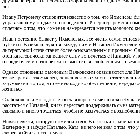
дружба переросла в любовь со стороны Ивана. Однако ему пришл
лет.
Ивану Петровичу становится известно о том, что Ихменевы бы
управляющему, он даже на определенный период времени помест
сплетням о том, что Ихменев намеревается женить молодого княз
Иван постоянно бывает у Ихменевых, все члены семьи относят
публики. Взаимное чувство между ним и Наташей Ихменевой ус
литературной стезе станет более основательным и прочным. Од
отец категорически запрещает сыну встречаться с Наташей, у
от родителей и начинает жить вместе с возлюбленным в съемно
Однако отношения с молодым Валковским оказываются для Ната
то же время легкомыслен, лишен всякого чувства ответственн
задумывается о том, что ее необходимо обеспечивать, нередко 
жениться.
Слабовольный молодой человек вскоре незаметно для себя начи
расстаться с Наташей, князь перестает поддерживать сына мате
скромно и много трудиться, чтобы не разлучаться с возлюблен
Новая невеста, которую пожилой князь Валковский выбирает для
Екатерину и забудет Наталью. Катя, ничего не зная о том, что
скорее выйти за него замуж.