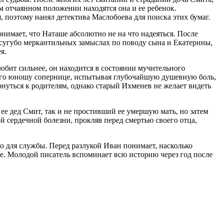
ом отчаянном положении находятся она и ее ребенок.
, поэтому нанял детектива Маслобоева для поиска этих бумаг.
онимает, что Наташе абсолютно не на что надеяться. После
х сугубо меркантильных замыслах по поводу сына и Екатерины,
я.
любит сильнее, он находится в состоянии мучительного
мого юношу сопернице, испытывая глубочайшую душевную боль,
ернуться к родителям, однако старый Ихменев не желает видеть
 ее дед Смит, так и не простивший ее умершую мать, но затем
й сердечной болезни, прокляв перед смертью своего отца,
о для службы. Перед разлукой Иван понимает, насколько
аче. Молодой писатель вспоминает всю историю через год после