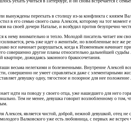
ось уехать учиться в Петербург, и он снова встречается с семье
ли вынуждены переехать в столицу из-за конфликта с князем Ва
ил в его семью своего сына Алексея, которому на тот момент е
я на своей дочери Наталье, и возбудил против безупречно честно
ся к нему внимательно и тепло. Молодой писатель читает им св
иливается, речь уже идет о женитьбе, но влюбленные все же ре
нако все начинает разрушаться, когда к Ихменевым начинает пр
 него совершенно другие планы относительно дальнейшей судьбы
й квартире, дожидаясь законного бракосочетания.
ши весьма нелегкими и болезненными. Внутренне Алексей все е
ости, совершенно не умеет справляться даже с элементарными 
оставляет девушку одну, тягостное и позорное для нее положени
нает идти на поводу у своего отца, уже нашедшего для него гор
риально. Тем не менее, девушка говорит возлюбленному о том, чт
ным.
 Алексея, является чистой, доброй, нежной девушкой, отец не с
 у молодого Валковского уже есть любовница, с первых же встреч