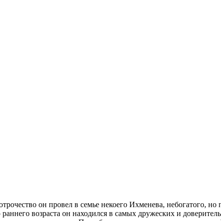
 отрочество он провел в семье некоего Ихменева, небогатого, но
о раннего возраста он находился в самых дружеских и доверите