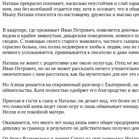
Наташа прекрасно понимает, насколько неустойчив и слаб хара
ним, она без колебаний отдается ему, хотя и осознает, что в 
Ивану Наташа относится по-настоящему дружески и высоко цени
В квартире, где проживает Иван Петрович, появляется девоч
видом и крайне замкнутым, дикарским поведением, немного позж
сводни. С помощью своего старого знакомого, частного сыщика
серьезно больна, она полна недоверия и злобы к людям, она не
немного успокаивается, привязывается к писателю и даже начин
Наташа не живет с родителями уже около полугода. Отец не же
Иван Петрович, но он не может рассказать ничего утешительно
окончательно с ним расстаться, как бы мучительно для нее это
Но Алеша решается на откровенный разговор с Екатериной, он 
обязательства. Катя полностью одобряет его благородство и же
Приехав в гости к сыну и Наталье, он делает вид, что более 
что пожилой князь ведет свою игру и лишь обманывает юношу. 
Нелли и ее покойной матери.
Оказывается, что много лет назад князь имел общее предприяти
девушку за границу, в результате он действительно получил де
От брака Валковского и дочери Смита на свет появилась Нелли