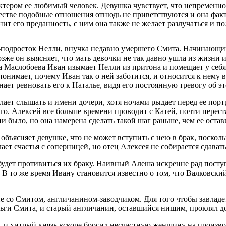
ктером ее любимый человек. Девушка чувствует, что непременно 
обществе подобные отношения отнюдь не приветствуются и она фа
т его преданность, с ним она также не желает разлучаться и п
ка-подросток Нелли, внучка недавно умершего Смита. Начинающ
е он выясняет, что мать девочки не так давно ушла из жизни из-
 Маслобоева Иван изымает Нелли из притона и помещает у себя,
 понимает, почему Иван так о ней заботится, и относится к нему
ает ревновать его к Наталье, видя его постоянную тревогу об э
лает слышать и имени дочери, хотя ночами рыдает перед ее порт
го. Алексей все больше времени проводит с Катей, почти перест
 ни было, но она намерена сделать такой шаг раньше, чем ее оста
объясняет девушке, что не может вступить с нею в брак, поскол
лает счастья с соперницей, но отец Алексея не собирается сдав
не будет противиться их браку. Наивный Алеша искренне рад пос
В то же время Ивану становится известно о том, что Валковски
е со Смитом, англичанином-заводчиком. Для того чтобы завладет
ньги Смита, и старый англичанин, оставшийся нищим, проклял доч
, и хитрый князь вскоре бросил несчастную женщину на произво