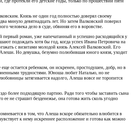
й, где протекли его детские годы, только по прошествии пяти
лковским. Князь не один год полностью доверял своему
два минуло девятнадцать лет. Но затем Валковский поверил
го человека дело в суде, обвиняя его в воровстве.
ой первый роман, уже напечатанный и успешно расходящийся у
шают подождать хотя бы год, когда успех Ивана Петровича на
иезжать с визитами молодой князь Алексей Валковский. Его
 Алеши. Но девушка, безумно полюбившая юного князя, уходит
ще остается ребенком, он искренен, простодушен, добр, но в
жизненными трудностями. Юноша любит Наталью, но не
е любовницы затягивается надолго, Алеша вовсе не торопится
аздо более подходящую партию. Ради того чтобы заставить сына
о ее не страшит безденежье, она готова жить сколь угодно
омневается в том, что Алеша вскоре обязательно влюбится в
 чувствует к нему искреннее расположение и готова как можно