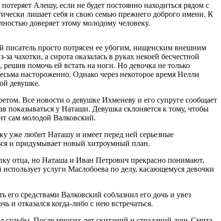
потеряет Алешу, если не будет постоянно находиться рядом с
ктически лишает себя и свою семью прежнего доброго имени. К
олностью доверяет этому молодому человеку.
ий писатель просто потрясен ее убогим, нищенским внешним
за чахотки, а сирота оказалась в руках некоей бесчестной
 решив помочь ей встать на ноги. Но девочка не только
 весьма настороженно. Однако через некоторое время Нелли
той девушке.
ретом. Все новости о девушке Ихменеву и его супруге сообщает
ав показываться у Наташи. Девушка склоняется к тому, чтобы
вит сам молодой Валковский.
ьку уже любит Наташу и имеет перед ней серьезные
аться и придумывает новый хитроумный план.
тупку отца, но Наташа и Иван Петрович прекрасно понимают,
й использует услуги Маслобоева по делу, касающемуся девочки
ь его средствами Валковский соблазнил его дочь и увез
ь и отказался когда-либо с нею встречаться.
л судьбы. После многих лет скитаний и страданий дочь Смита,