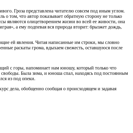
сивого. Гроза представлена читателю совсем под иным углом.
ь о том, что автор показывает обратную сторону не только
ссы являются олицетворением жизни во всей ее живости, она
 играя», а ему подпевая вся природа вторит: брызжет дождь,
щие ей явления. Читая написанные им строки, мы словно
твенные раскаты грома, вдыхаем свежесть, оставшуюся после
щий с горы, напоминает нам юношу, который только что
 свободы. Была зима, и юноша спал, находясь под постоянным
лся из под опеки.
 курс дела, обобщенно сообщая о происходящем и задавая