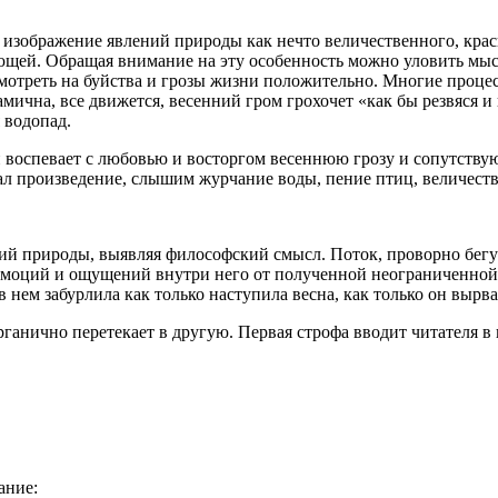
то изображение явлений природы как нечто величественного, кра
ющей. Обращая внимание на эту особенность можно уловить мысл
смотреть на буйства и грозы жизни положительно. Многие проце
намична, все движется, весенний гром грохочет «как бы резвяся и
 водопад.
 воспевает с любовью и восторгом весеннюю грозу и сопутствую
писал произведение, слышим журчание воды, пение птиц, величес
ий природы, выявляя философский смысл. Поток, проворно бегу
 эмоций и ощущений внутри него от полученной неограниченной
 нем забурлила как только наступила весна, как только он вырва
рганично перетекает в другую. Первая строфа вводит читателя в
ание: