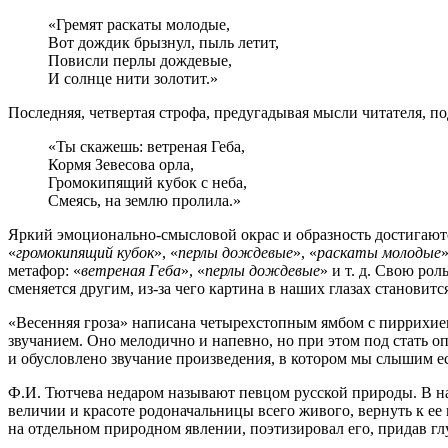
«Гремят раскаты молодые,
Вот дождик брызнул, пыль летит,
Повисли перлы дождевые,
И солнце нити золотит.»
Последняя, четвертая строфа, предугадывая мысли читателя, п
«Ты скажешь: ветреная Геба,
Кормя Зевесова орла,
Громокипящий кубок с неба,
Смеясь, на землю пролила.»
Яркий эмоционально-смысловой окрас и образность достигают
«
громокипящий кубок
», «
перлы дождевые
», «
раскаты молодые
»
метафор: «
ветреная Геба
», «
перлы дождевые
» и т. д. Свою ро
сменяется другим, из-за чего картина в наших глазах станови
«Весенняя гроза» написана четырехстопным ямбом с пиррихием
звучанием. Оно мелодично и напевно, но при этом под стать 
и обусловлено звучание произведения, в котором мы слышим ес
Ф.И. Тютчева недаром называют певцом русской природы. В наш
величии и красоте родоначальницы всего живого, вернуть к ее
на отдельном природном явлении, поэтизировал его, придав г