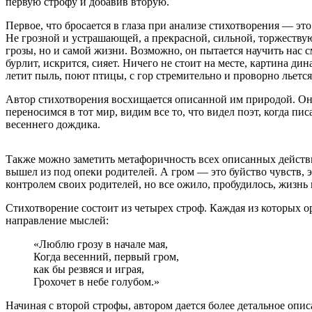
первую строфу и добавив вторую.
Первое, что бросается в глаза при анализе стихотворения — э
Не грозной и устрашающей, а прекрасной, сильной, торжеству
грозы, но и самой жизни. Возможно, он пытается научить нас 
бурлит, искрится, сияет. Ничего не стоит на месте, картина ди
летит пыль, поют птицы, с гор стремительно и проворно льется
Автор стихотворения восхищается описанной им природой. Он
переносимся в тот мир, видим все то, что видел поэт, когда 
весеннего дождика.
Также можно заметить метафоричность всех описанных действ
вышел из под опеки родителей. А гром — это буйство чувств,
контролем своих родителей, но все ожило, пробудилось, жизнь в
Стихотворение состоит из четырех строф. Каждая из которых о
направление мыслей:
«Люблю грозу в начале мая,
Когда весенний, первый гром,
как бы резвяся и играя,
Грохочет в небе голубом.»
Начиная с второй строфы, автором дается более детальное опис