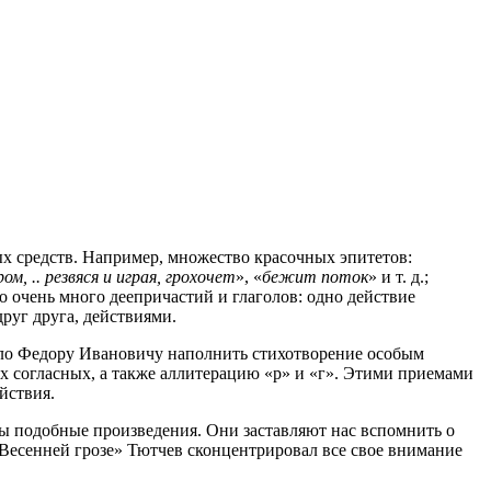
х средств. Например, множество красочных эпитетов:
ром, .. резвяся и играя, грохочет
», «
бежит поток
» и т. д.;
но очень много деепричастий и глаголов: одно действие
руг друга, действиями.
лило Федору Ивановичу наполнить стихотворение особым
х согласных, а также аллитерацию «р» и «г». Этими приемами
йствия.
ны подобные произведения. Они заставляют нас вспомнить о
«Весенней грозе» Тютчев сконцентрировал все свое внимание