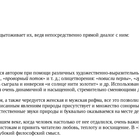
одытоживает их, ведя непосредственно прямой диалог с ним:
ся автором при помощи различных художественно-выразительны
, «
проворный поток
» и т. д.; олицетворения: «
повисли перлы
», «
г
ль сыграла и инверсия «и солнце нити золотит» и др. Использова
тся очень динамичной и насыщенной, стремительно сменяющими д
, а также чередуется женская и мужская рифма, все это позво
описанным явлениям природы присутствует и множество сонорны
тественные звуки природы и буквально оказываемся на месте де
ем веке, когда человек настолько от нее отдалился, очень важ
 истокам и привить читателю любовь, теплоту и восхищение. В 
лубокий философский смысл.