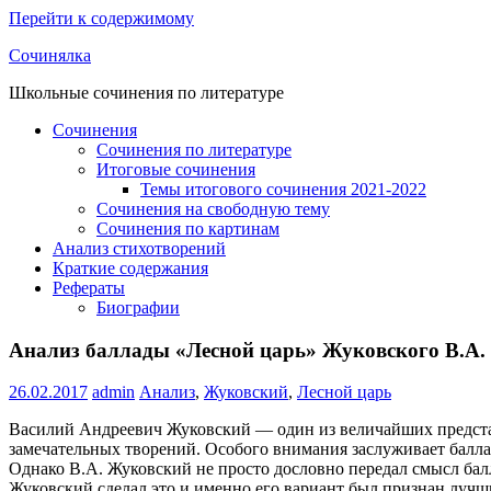
Перейти к содержимому
Сочинялка
Школьные сочинения по литературе
Сочинения
Сочинения по литературе
Итоговые сочинения
Темы итогового сочинения 2021-2022
Сочинения на свободную тему
Сочинения по картинам
Анализ стихотворений
Краткие содержания
Рефераты
Биографии
Анализ баллады «Лесной царь» Жуковского В.А.
26.02.2017
admin
Анализ
,
Жуковский
,
Лесной царь
Василий Андреевич Жуковский — один из величайших представ
замечательных творений. Особого внимания заслуживает баллад
Однако В.А. Жуковский не просто дословно передал смысл балл
Жуковский сделал это и именно его вариант был признан лучш