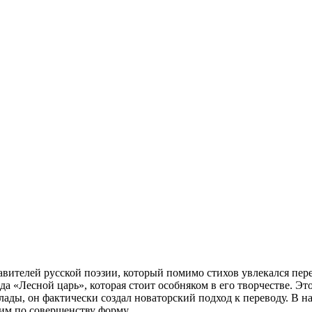
ителей русской поэзии, который помимо стихов увлекался пере
а «Лесной царь», которая стоит особняком в его творчестве. Эт
ады, он фактически создал новаторский подход к переводу. В на
им по совершенству форму.