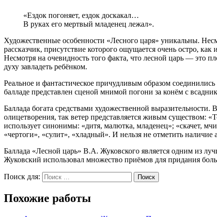
«Ездок погоняет, ездок доскакал…
В руках его мертвый младенец лежал».
Художественные особенности «Лесного царя» уникальны. Несмо
рассказчик, присутствие которого ощущается очень остро, как
Несмотря на очевидность того факта, что лесной царь — это пл
духу завладеть ребёнком.
Реальное и фантастическое причудливым образом соединились в
балладе представлен сценой мнимой погони за конём с всаднико
Баллада богата средствами художественной выразительности. 
олицетворения, так ветер представляется живым существом: «Т
использует синонимы: «дитя, малютка, младенец»; «скачет, мч
«чертоги», «сулит», «хладный». И нельзя не отметить наличие
Баллада «Лесной царь» В.А. Жуковского является одним из луч
Жуковский использовал множество приёмов для придания боль
Поиск для:
Поиск
Похожие работы