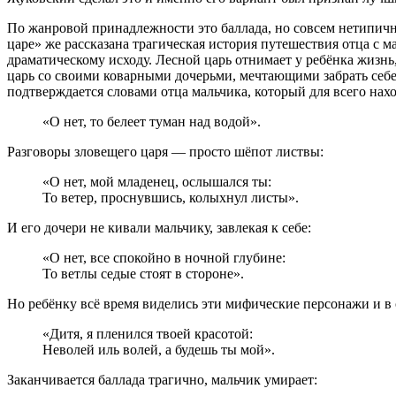
По жанровой принадлежности это баллада, но совсем нетипичн
царе» же рассказана трагическая история путешествия отца с 
драматическому исходу. Лесной царь отнимает у ребёнка жизнь,
царь со своими коварными дочерьми, мечтающими забрать себе 
подтверждается словами отца мальчика, который для всего нахо
«О нет, то белеет туман над водой».
Разговоры зловещего царя — просто шёпот листвы:
«О нет, мой младенец, ослышался ты:
То ветер, проснувшись, колыхнул листы».
И его дочери не кивали мальчику, завлекая к себе:
«О нет, все спокойно в ночной глубине:
То ветлы седые стоят в стороне».
Но ребёнку всё время виделись эти мифические персонажи и в 
«Дитя, я пленился твоей красотой:
Неволей иль волей, а будешь ты мой».
Заканчивается баллада трагично, мальчик умирает: