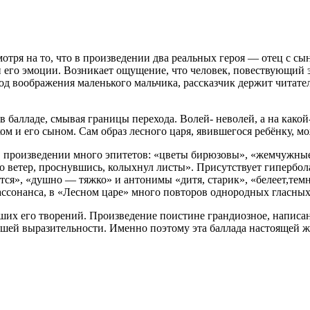
тря на то, что в произведении два реальных героя — отец с с
 и его эмоции. Возникает ощущение, что человек, повествующий 
од воображения маленького мальчика, рассказчик держит читателе
 балладе, смывая границы перехода. Волей- неволей, а на како
м и его сыном. Сам образ лесного царя, явившегося ребёнку, мо
В произведении много эпитетов: «цветы бирюзовы», «жемчужные 
о ветер, проснувшись, колыхнул листы». Присутствует гипербола
ится», «душно — тяжко» и антонимы «дитя, старик», «белеет,тем
 ассонанса, в «Лесном царе» много повторов однородных гласных
ших его творений. Произведение поистине грандиозное, написано
шей выразительности. Именно поэтому эта баллада настоящей 