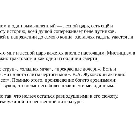
ыном и один вымышленный — лесной царь, есть ещё и
эту историю, всей душой сопереживает беде путников.
й в напряжении до самого конца, заставляя гадать, удастся ли
й-то миг и лесной царь кажется вполне настоящим. Мистицизм в
жно трактовать и как одно из обличий смерти.
струи», «хладная мгла», «прекрасные дочери». Есть и
: «из золота слиты чертоги мои». В.А. Жуковский активно
неет». Помимо этого, произведение богато архаизмами:
 звуков, что делает его более плавным и мелодичным.
 так, что нельзя остаться равнодушными к его сюжету.
жемчужиной отечественной литературы.