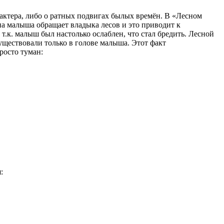
актера, либо о ратных подвигах былых времён. В «Лесном
на малыша обращает владыка лесов и это приводит к
 т.к. малыш был настолько ослаблен, что стал бредить. Лесной
уществовали только в голове малыша. Этот факт
росто туман:
: