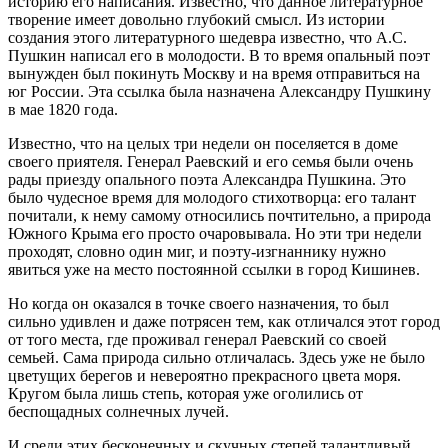
историю его написания. Известно, что данное литературное
творение имеет довольно глубокий смысл. Из истории
создания этого литературного шедевра известно, что А.С.
Пушкин написал его в молодости. В то время опальный поэт
вынужден был покинуть Москву и на время отправиться на
юг России. Эта ссылка была назначена Александру Пушкину
в мае 1820 года.
Известно, что на целых три недели он поселяется в доме
своего приятеля. Генерал Раевский и его семья были очень
рады приезду опального поэта Александра Пушкина. Это
было чудесное время для молодого стихотворца: его талант
почитали, к нему самому относились почтительно, а природа
Южного Крыма его просто очаровывала. Но эти три недели
проходят, словно один миг, и поэту-изгнаннику нужно
явиться уже на место постоянной ссылки в город Кишинев.
Но когда он оказался в точке своего назначения, то был
сильно удивлен и даже потрясен тем, как отличался этот город
от того места, где проживал генерал Раевский со своей
семьей. Сама природа сильно отличалась. Здесь уже не было
цветущих берегов и невероятно прекрасного цвета моря.
Кругом была лишь степь, которая уже оголились от
беспощадных солнечных лучей.
И среди этих бесконечных и скучных степей талантливый