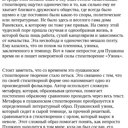
стихотворец ощутил одиночество и то, как сильно ему не
хватает близкого дружеского общества, где всегда было
шумно и где постоянно были какие-то споры, политические
или литературные. Не было здесь и веселого гама дома
Раневских, к которому он тоже уже привык. На смену этой
чудесной поре пришла скучная и однообразная жизнь, в
которой была лишь работа, сухой канцеляризм и зависимость
от начальства. Эта несвобода и одиночество мешало поэту.
Ему казалось, что он похож на пленника, узника,
заключенного в темницу. Вот в такое непростое для Пушкина
время он и пишет невероятной силы стихотворение «Узник».
Стоит заметить, что со временем это пушкинское
стихотворное творение стало петься. Это связанно с тем, что
по своей стихотворной форме оно напоминает одно из
произведений фольклора. Автор использует сложную
метафору, которая, образовывая цепочки, помогает
постепенно образному сравнению проходить через весь текст.
Метафора в пушкинском стихотворении преобразуется в
определенный литературный образ. Пушкинский узник,
который сидит в сырой темнице, за прочной решеткой,
сравнивается в стихотворении с орлом, который вырос в
неволе. Этот сложный образ помогает понять, как непросто
Пушкину находится в том мире, куда он был сослан, его