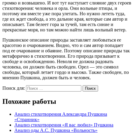
громко и возвышено. И вот тут наступает слияние двух героев
стихотворения: человека и орла. Они вольные птицы, и
поэтому им вместе уже пора улетать. Но нужно лететь туда,
где их ждет свобода, а это дальние края, которые сам автор и
описывает. Там белеет гора за тучей, там есть синие и
прекрасные моря, но там можно найти лишь вольный ветер.
Пушкинское описание природы заставляет любоваться ее
красотою и очарованием. Видно, что и сам автор попадает
под ее очарование и обаяние. Поэтому описание природы так
метафорично в стихотворении. Его природа призывает к
свободе и освобождению. Неволя не должна радовать
человека, он должен быть свободен. Орел — это символ
свободы, который летает гордо и высоко. Также свободен, по
мнению Пушкина, должен быть и человек.
Поиск для:
Поиск
Похожие работы
Анализ стихотворения Александра Пушкина
«Странник»
Анализ стихотворения «Я вас любил» Пушкина
Анализ оды А.С. Пушкина «Вольность»