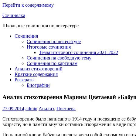
Перейти к содержимому
Сочинялка
Школьные сочинения по литературе
Сочинения
Сочинения по литературе
Итоговые сочинения
Темы итогового сочинения 2021-2022
Сочинения на свободную тему
Сочинения по картинам
Анализ стихотворений
Краткие содержания
Рефераты
Биографии
Анализ стихотворения Марины Цветаевой «Бабу
27.09.2014
admin
Анализ
,
Цветаева
Стихотворение было написано в 1914 году и посвящено ее баб
возрасте, но в памяти внучки остались изображения в виде порт
По папиной крови бабушка представляла собой скромную и тр