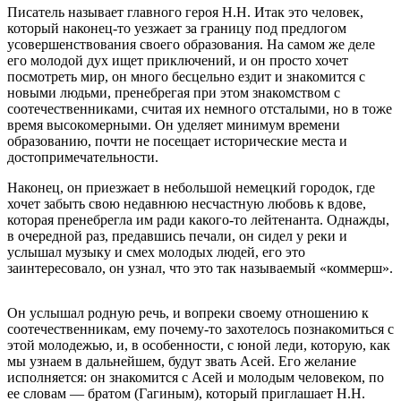
Писатель называет главного героя Н.Н. Итак это человек,
который наконец-то уезжает за границу под предлогом
усовершенствования своего образования. На самом же деле
его молодой дух ищет приключений, и он просто хочет
посмотреть мир, он много бесцельно ездит и знакомится с
новыми людьми, пренебрегая при этом знакомством с
соотечественниками, считая их немного отсталыми, но в тоже
время высокомерными. Он уделяет минимум времени
образованию, почти не посещает исторические места и
достопримечательности.
Наконец, он приезжает в небольшой немецкий городок, где
хочет забыть свою недавнюю несчастную любовь к вдове,
которая пренебрегла им ради какого-то лейтенанта. Однажды,
в очередной раз, предавшись печали, он сидел у реки и
услышал музыку и смех молодых людей, его это
заинтересовало, он узнал, что это так называемый «коммерш».
Он услышал родную речь, и вопреки своему отношению к
соотечественникам, ему почему-то захотелось познакомиться с
этой молодежью, и, в особенности, с юной леди, которую, как
мы узнаем в дальнейшем, будут звать Асей. Его желание
исполняется: он знакомится с Асей и молодым человеком, по
ее словам — братом (Гагиным), который приглашает Н.Н.