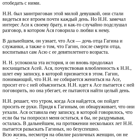
отобедать с ними.
Н.Н. был заинтригован этой милой девушкой, они стали
видеться все втроем почти каждый день. Но Н.Н. замечал
интерес Аси к своему брату, и как-то случайно подслушал
разговор, в котором Ася говорила о любви к нему.
В дальнейшем, он узнает, что Ася — дочь отца Гагина и
служанки, а также о том, что Гагин, после смерти отца,
воспитывал сам Асю с ее девятилетнего возраста.
Н. Н. успокоила эта история, и он вновь продолжал
восхищаться Асей. Ася, почувствовав влюбленность к Н.Н.,
шлет ему записку, в которой признается в этом. Гагин,
понимающий, что Н.Н. не собирается жениться на Асе,
просит его с ней объясниться. Н.Н. идет к Асе пытается с ней
поговорить, но она убегает, ее пытаются найти целый день.
Н.Н. решает, что утром, когда Ася найдется, он пойдет
просить ее руки. Придя к Гагиным, он обнаруживает, что они
уехали. Ася оставила ему записку, в которой говорилось, что
если бы ты попросил меня остаться, я бы, не раздумывая,
осталась. В дальнейшем, на протяжении нескольких лет Н.Н.
пытается разыскать Гагиных, но безуспешно.
Всю жизнь, несмотря на обилие различных женщин, он не