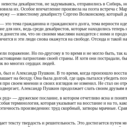
 и невесты декабристов, не задумываясь, отправились в Сибирь
ановила их. Особое впечатление произвела на поэта встреча с Ма
ужу — известному декабристу Сергею Волконскому, который дол
 это тема гражданина и гражданского долга, тема верности иде
ие для них, ведь среди декабристов, которые находились теперь 
я донести им, что он своими мыслями находится с ними и продол
кончится и эти люди снова окажутся на свободе. Отсюда и тако
ели поражение. Но по-другому в то время и не могло быть, так к
 настоящими патриотами своей страны. И хотя они пострадали, 
к во многих сердцах людей.
 был и Александр Пушкин. В то время, когда произошло восстани
ает на беседу. Она была долгой, где царь пытался убедить поэт
при своем мнении и своих взглядов не изменил. Не стал он отре
 подвергает, Александр Пушкин продолжает слать своим друзьям
 руд» — дружеское послание, в котором отчетливо ясна и понят
обая терминология, которая указывает на восстание и на то, како
оэтичность произведению: труд скорбный, затворы мрачные. Ср
дает тексту твердость и решительность. Это достигается путем 