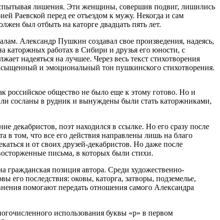
, испытывая лишения. Эти женщины, совершив подвиг, лишились
рией Раевской перед ее отъездом к мужу. Некогда и сам
жен был отбыть на каторге двадцать пять лет.
алам. Александр Пушкин создавал свое произведения, надеясь,
на каторжных работах в Сибири и друзья его юности, с
жает надеяться на лучшее. Через весь текст стихотворения
й насыщенный и эмоциональный тон пушкинского стихотворения.
ак российское общество не было еще к этому готово. Но и
были сосланы в рудник и вынуждены были стать каторжниками,
е декабристов, поэт находился в ссылке. Но его сразу после
а в том, что все его действия направлены лишь на благо
каться и от своих друзей-декабристов. Но даже после
 восторженные письма, в которых были стихи.
на гражданская позиция автора. Среди художественно-
вы его последствия: оковы, каторга, затворы, подземелье,
авнения помогают передать отношения самого Александра
многочисленного использования буквы «р» в первом