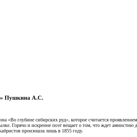
д» Пушкина А.С.
на «Во глубине сибирских руд», которое считается проявление
ылке. Горячо и искренне поэт вещает о том, что ждет амнистию д
кабристов произошла лишь в 1855 году.