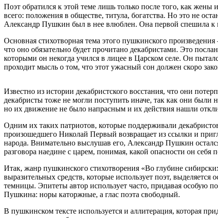
Поэт обратился к этой теме лишь только после того, как жены
всего: положения в обществе, титула, богатства. Но это не ост
Александр Пушкин был в нее влюблен. Она первой спешила к м
Основная стихотворная тема этого пушкинского произведения —
что оно обязательно будет прочитано декабристами. Это послан
которыми он некогда учился в лицее в Царском селе. Он пыталс
проходит мысль о том, что этот ужасный сон должен скоро за
Известно из истории декабристского восстания, что они потерп
декабристы тоже не могли поступить иначе, так как они были
но их движение не было напрасным и их действия нашли откли
Одним их таких патриотов, которые поддерживали декабристов,
произошедшего Николай Первый возвращает из ссылки и приглаш
народа. Внимательно выслушав его, Александр Пушкин остался 
разговора наедине с царем, понимая, какой опасности он себя
Итак, жанр пушкинского стихотворения «Во глубине сибирских
выразительных средств, которые использует поэт, выделяется ос
темницы. Эпитеты автор использует часто, придавая особую п
Пушкина: норы каторжные, а глас поэта свободный.
В пушкинском тексте используется и аллитерация, которая при