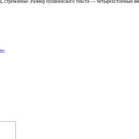
руд, стремленье. Размер пушкинского текста — четырехстопный ям
о»