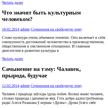
Читать далее
Что значит быть культурным
человеком?
18.02.2014
admin
Сочинения на свободную тему
Слово культура очень объемное понятие. Оно включает в себя
совокупность достижений человечества в производственном,
общественном и умственном отношении. И главным
двигателем в развитии культуры в
Читать далее
Сачыненне на тэму: Чалавек,
прырода, будучае
12.02.2014
admin
Сочинения на свободную тему
Чалавек і прырода заўседы ідуць побач. Колькі жыве чалавек,
столькі прырода і дапамагае яму. Гэта добра адлюстроўваюць
радкі Алеся Разанава ў вершы «Дрэва»: Дрэва ўсяго сябе