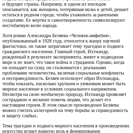
и будущее страны. Например, в одном из эпизодов
описывается, как женщина, потерявшая мужа и детей, решает
остаться в родном городе, чтобы ухаживать за ранеными
солдатами. Ее жертва и самоотверженность символизируют
несгибаемую волю народа.
Хотя роман Александра Беляева «Человек-амфибия»,
опубликованный в 1928 году, относится к жанру научной
фантастики, он также затрагивает тему трагедии и подвига
гражданского населения. Главный герой, Ихтиандр,
рожденный в результате эксперимента, живет в подводном
мире и не знает, что такое война и страдания. Однако, когда
он попадает на сушу, он сталкивается с реальными
проблемами человечества, включая социальные конфликты
и несправедливость. Беляев использует образ Ихтиандра,
чтобы показать, насколько хрупким и уязвимым может быть
мирное население в условиях социального напряжения.
Несмотря на свою необычную природу, Ихтиандр проявляет
сострадание и желание помочь людям, что делает его
настоящим героем. В этом смысле произведение Беляева
можно считать аллегорией на тему борьбы за справедливость
и защиту слабых.
Тема трагедии и подвига мирного населения в произведениях
искусства играет важную роль в формировании