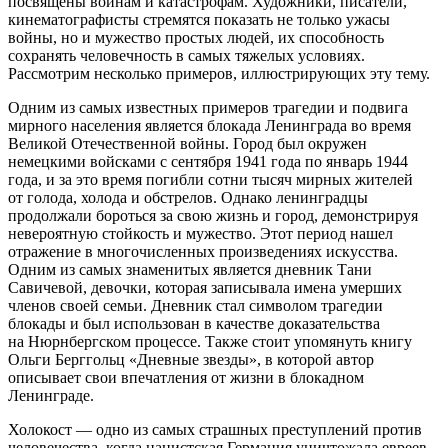
посвящены войнам и катастрофам. Художники, писатели,
кинематографисты стремятся показать не только ужасы
войны, но и мужество простых людей, их способность
сохранять человечность в самых тяжелых условиях.
Рассмотрим несколько примеров, иллюстрирующих эту тему.
Одним из самых известных примеров трагедии и подвига
мирного населения является блокада Ленинграда во время
Великой Отечественной войны. Город был окружен
немецкими войсками с сентября 1941 года по январь 1944
года, и за это время погибли сотни тысяч мирных жителей
от голода, холода и обстрелов. Однако ленинградцы
продолжали бороться за свою жизнь и город, демонстрируя
невероятную стойкость и мужество. Этот период нашел
отражение в многочисленных произведениях искусства.
Одним из самых знаменитых является дневник Тани
Савичевой, девочки, которая записывала имена умерших
членов своей семьи. Дневник стал символом трагедии
блокады и был использован в качестве доказательства
на Нюрнбергском процессе. Также стоит упомянуть книгу
Ольги Берггольц «Дневные звезды», в которой автор
описывает свои впечатления от жизни в блокадном
Ленинграде.
Холокост — одно из самых страшных преступлений против
человечества, когда нацистская Германия уничтожала евреев,