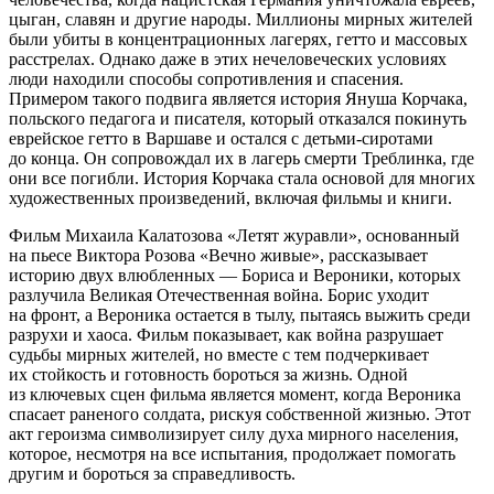
цыган, славян и другие народы. Миллионы мирных жителей
были убиты в концентрационных лагерях, гетто и массовых
расстрелах. Однако даже в этих нечеловеческих условиях
люди находили способы сопротивления и спасения.
Примером такого подвига является история Януша Корчака,
польского педагога и писателя, который отказался покинуть
еврейское гетто в Варшаве и остался с детьми-сиротами
до конца. Он сопровождал их в лагерь смерти Треблинка, где
они все погибли. История Корчака стала основой для многих
художественных произведений, включая фильмы и книги.
Фильм Михаила Калатозова «Летят журавли», основанный
на пьесе Виктора Розова «Вечно живые», рассказывает
историю двух влюбленных — Бориса и Вероники, которых
разлучила Великая Отечественная война. Борис уходит
на фронт, а Вероника остается в тылу, пытаясь выжить среди
разрухи и хаоса. Фильм показывает, как война разрушает
судьбы мирных жителей, но вместе с тем подчеркивает
их стойкость и готовность бороться за жизнь. Одной
из ключевых сцен фильма является момент, когда Вероника
спасает раненого солдата, рискуя собственной жизнью. Этот
акт героизма символизирует силу духа мирного населения,
которое, несмотря на все испытания, продолжает помогать
другим и бороться за справедливость.