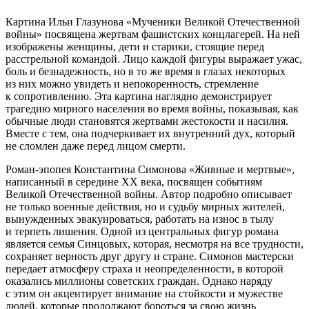
Картина Ильи Глазунова «Мученики Великой Отечественной
войны» посвящена жертвам фашистских концлагерей. На ней
изображены женщины, дети и старики, стоящие перед
расстрельной командой. Лицо каждой фигуры выражает ужас,
боль и безнадежность, но в то же время в глазах некоторых
из них можно увидеть и непокоренность, стремление
к сопротивлению. Эта картина наглядно демонстрирует
трагедию мирного населения во время войны, показывая, как
обычные люди становятся жертвами жестокости и насилия.
Вместе с тем, она подчеркивает их внутренний дух, который
не сломлен даже перед лицом смерти.
Роман-эпопея Константина Симонова «Живные и мертвые»,
написанный в середине XX века, посвящен событиям
Великой Отечественной войны. Автор подробно описывает
не только военные действия, но и судьбу мирных жителей,
вынужденных эвакуироваться, работать на износ в тылу
и терпеть лишения. Одной из центральных фигур романа
является семья Синцовых, которая, несмотря на все трудности,
сохраняет верность друг другу и стране. Симонов мастерски
передает атмосферу страха и неопределенности, в которой
оказались миллионы советских граждан. Однако наряду
с этим он акцентирует внимание на стойкости и мужестве
людей, которые продолжают бороться за свою жизнь