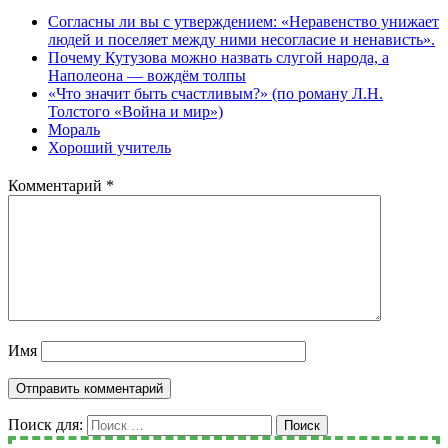
Согласны ли вы с утверждением: «Неравенство унижает
людей и поселяет между ними несогласие и ненависть».
Почему Кутузова можно назвать слугой народа, а
Наполеона — вождём толпы
«Что значит быть счастливым?» (по роману Л.Н.
Толстого «Война и мир»)
Мораль
Хороший учитель
Комментарий
*
Имя
Поиск для:
Поиск