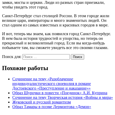
замки, мосты и церкви. Люди из разных стран приезжали,
чтобы увидеть этот город.
Санкт-Петербург стал столицей России. В этом городе жили
великие цари, императоры и много знаменитых людей. Он
стал одним из самых известных и красивых городов в мире.
И вот, теперь мы знаем, как появился город Санкт-Петербург.
В нем была история трудностей и упорства, но теперь он
прекрасный и великолепный город. Если вы когда-нибудь
побываете там, вы сможете увидеть все это своими глазами.
Поиск для:
Поиск
Похожие работы
Сочинение на тему «Разоблачение
индивидуалистического своеволия в романе
Достоевского «Преступление и наказание»»
Образ Шурочки в повести «Поединок» А.И. Куприна
Сочинение на тему Творческая история «Войны и мира»
Жуковский и русский романтизм
Образ Тамары в поэме Лермонтова «Демон»