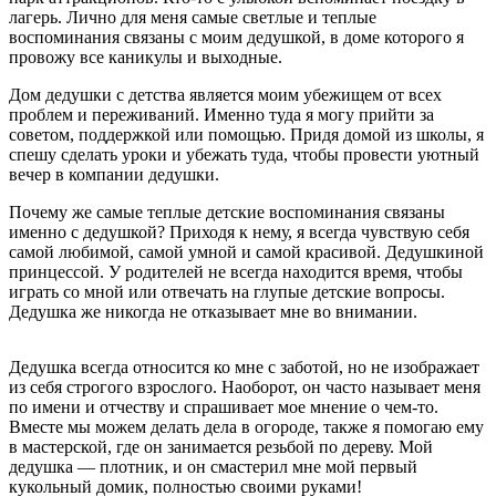
лагерь. Лично для меня самые светлые и теплые
воспоминания связаны с моим дедушкой, в доме которого я
провожу все каникулы и выходные.
Дом дедушки с детства является моим убежищем от всех
проблем и переживаний. Именно туда я могу прийти за
советом, поддержкой или помощью. Придя домой из школы, я
спешу сделать уроки и убежать туда, чтобы провести уютный
вечер в компании дедушки.
Почему же самые теплые детские воспоминания связаны
именно с дедушкой? Приходя к нему, я всегда чувствую себя
самой любимой, самой умной и самой красивой. Дедушкиной
принцессой. У родителей не всегда находится время, чтобы
играть со мной или отвечать на глупые детские вопросы.
Дедушка же никогда не отказывает мне во внимании.
Дедушка всегда относится ко мне с заботой, но не изображает
из себя строгого взрослого. Наоборот, он часто называет меня
по имени и отчеству и спрашивает мое мнение о чем-то.
Вместе мы можем делать дела в огороде, также я помогаю ему
в мастерской, где он занимается резьбой по дереву. Мой
дедушка — плотник, и он смастерил мне мой первый
кукольный домик, полностью своими руками!