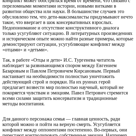
конфликт может обостряться время от времени, что связано с
переломными моментами истории, новыми витками в
развитии общества или науки. В большинстве случаев это
обусловлено тем, что дети-максималисты придумывают нечто
такое, что ввергает в шок консервативных взрослых.
Недопонимание и отсутствие конструктивного диалога
только усугубляют ситуацию. В литературных произведениях
и историческом опыте можно найти разные примеры, которые
демонстрируют ситуации, усугубляющие конфликт между
«отцами» и «детьми».
Так, в работе «Отцы и дети» И.С. Тургенева читатель
наблюдает за развивающимся спором между Евгением
Базаровым и Павлом Петровичем Кирсановым. Первый
настаивает на необходимости полностью уничтожить
действующий строй и порядки. На их руинах герой
предлагает возвести мир полностью научный, который не
покоряется чувствам и эмоциям. Павел Петрович стремится
всеми силами защитить консерватизм и традиционные
методы воспитания.
Для данного персонажа семья — главная ценность, ради
которой можно и пойти на верную смерть. Усугубляется
конфликт между оппонентами постепенно. Во-первых, они
перестают контролировать собственные эмоции. Например,