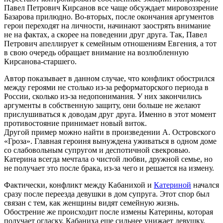
Павел Петрович Кирсанов все чаще обсуждает мировоззрение
Базарова прилюдно. Во-вторых, после окончания аргументов
герои переходят на личности, начинают заострять внимание
не на фактах, а скорее на поведении друг друга. Так, Павел
Петрович апеллирует к семейным отношениям Евгения, а тот
в свою очередь обращает внимание на возлюбленную
Кирсанова-старшего.
Автор показывает в данном случае, что конфликт обострился
между героями не столько из-за реформаторского периода в
России, сколько из-за недопонимания. У них закончились
аргументы в собственную защиту, они больше не желают
прислушиваться к доводам друг друга. Именно в этот момент
противостояние принимает новый виток.
Другой пример можно найти в произведении А. Островского
«Гроза». Главная героиня вынуждена уживаться в одном доме
со слабовольным супругом и деспотичной свекровью.
Катерина всегда мечтала о чистой любви, дружной семье, но
не получает это после брака, из-за чего и решается на измену.
Фактически, конфликт между Кабанихой и
Катериной
начался
сразу после переезда девушки в дом супруга. Этот спор был
связан с тем, как женщины видят семейную жизнь.
Обострение же происходит после измены Катерины, которая
получает огласку. Кабаниха еще сильнее унижает девушку,