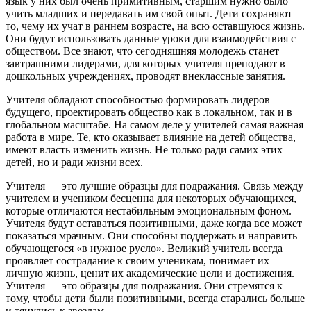
язык у них был очень примитивным, старшим нужно было
учить младших и передавать им свой опыт. Дети сохраняют
то, чему их учат в раннем возрасте, на всю оставшуюся жизнь.
Они будут использовать данные уроки для взаимодействия с
обществом. Все знают, что сегодняшняя молодежь станет
завтрашними лидерами, для которых учителя преподают в
дошкольных учреждениях, проводят внеклассные занятия.
Учителя обладают способностью формировать лидеров
будущего, проектировать общество как в локальном, так и в
глобальном масштабе. На самом деле у учителей самая важная
работа в мире. Те, кто оказывает влияние на детей общества,
имеют власть изменить жизнь. Не только ради самих этих
детей, но и ради жизни всех.
Учителя — это лучшие образцы для подражания. Связь между
учителем и учеником бесценна для некоторых обучающихся,
которые отличаются нестабильным эмоциональным фоном.
Учителя будут оставаться позитивными, даже когда все может
показаться мрачным. Они способны поддержать и направить
обучающегося «в нужное русло». Великий учитель всегда
проявляет сострадание к своим ученикам, понимает их
личную жизнь, ценит их академические цели и достижения.
Учителя — это образцы для подражания. Они стремятся к
тому, чтобы дети были позитивными, всегда старались больше
и тянулись к звездам.