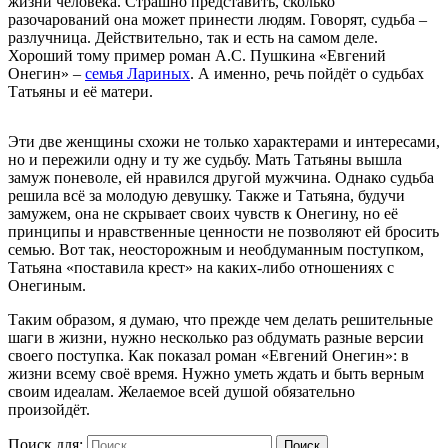
жизни человека. Страшно представить, сколько
разочарований она может принести людям. Говорят, судьба –
разлучница. Действительно, так и есть на самом деле.
Хороший тому пример роман А.С. Пушкина «Евгений
Онегин» –
семья Лариных
. А именно, речь пойдёт о судьбах
Татьяны и её матери.
Эти две женщины схожи не только характерами и интересами,
но и пережили одну и ту же судьбу. Мать Татьяны вышла
замуж поневоле, ей нравился другой мужчина. Однако судьба
решила всё за молодую девушку. Также и Татьяна, будучи
замужем, она не скрывает своих чувств к Онегину, но её
принципы и нравственные ценности не позволяют ей бросить
семью. Вот так, неосторожным и необдуманным поступком,
Татьяна «поставила крест» на каких-либо отношениях с
Онегиным.
Таким образом, я думаю, что прежде чем делать решительные
шаги в жизни, нужно несколько раз обдумать разные версии
своего поступка. Как показал роман «Евгений Онегин»: в
жизни всему своё время. Нужно уметь ждать и быть верным
своим идеалам. Желаемое всей душой обязательно
произойдёт.
Поиск для:
Поиск