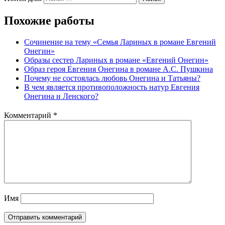
Похожие работы
Сочинение на тему «Семья Лариных в романе Евгений
Онегин»
Образы сестер Лариных в романе «Евгений Онегин»
Образ героя Евгения Онегина в романе А.С. Пушкина
Почему не состоялась любовь Онегина и Татьяны?
В чем является противоположность натур Евгения
Онегина и Ленского?
Комментарий
*
Имя