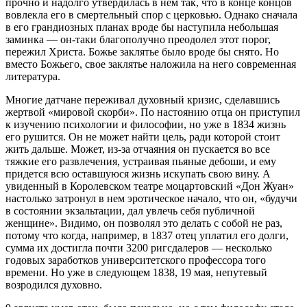
прочно и надолго утвердилась в нем так, что в конце концов
вовлекла его в смертельный спор с церковью. Однако сначала
в его грандиозных планах вроде бы наступила небольшая
заминка — он-таки благополучно преодолел этот порог,
пережил Христа. Божье заклятье было вроде бы снято. Но
вместо Божьего, свое заклятье наложила на него современная
литература.
Многие датчане переживал духовный кризис, сделавшись
жертвой «мировой скорби». По настоянию отца он приступил
к изучению психологии и философии, но уже в 1834 жизнь
его рушится. Он не может найти цель, ради которой стоит
жить дальше. Может, из-за отчаяния он пускается во все
тяжкие его развлечения, устраивая пьяные дебоши, и ему
придется всю оставшуюся жизнь искупать свою вину. А
увиденный в Королевском театре моцартовский «Дон Жуан»
настолько затронул в нем эротическое начало, что он, «будучи
в состоянии экзальтации, дал увлечь себя публичной
женщине». Видимо, он позволял это делать с собой не раз,
потому что когда, например, в 1837 отец уплатил его долги,
сумма их достигла почти 3200 ригсдалеров — несколько
годовых заработков университетского профессора того
времени. Но уже в следующем 1838, 19 мая, непутевый
возродился духовно.