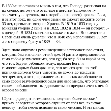
В 1830-е не оставляла мысль о том, что Господь разгневан на
их семью, потому что отец еще в детстве (вспомним ту
злосчастную пустошь, на которой он пас овец) проклял Бога,
и за этот грех, ни один член семьи не сможет прожить более
33 лет, превысить возраст Христа. В 1819 и 1833 годах у
Микаэля умерло 2 сына, а в 1822, 1832 и 1834 — он потерял 3-
х дочерей. В 1834 скончалась также его жена. Впоследствии
Сёрен был очень удивлен, что в 1848 ему исполнилось 35 лет,
а его старшему брату в 1839 — 34.
Здесь явно ощутимы реминисценции ветхозаветного стиля,
которым был наполнен отчий дом. И раз это представлялось
само собой разумеющимся, что судьба отца была карой за то,
что тот, будучи ребенком, вслух проклял Бога, и
самоочевидным было для него, что все его дети по этой
причине должны будут умереть, не дожив до тридцати
четырех лет, а отец переживет их, точно так же абсолютно
само собой разумеющейся была для него мысль, что благодаря
своим необыкновенным дарованиям он предназначен к некой
особой миссии.
Сёрен предвидит возможность получить более высокий
приказ, вследствие которого отринет от себя все, включая
невесту, чтобы смочь исполнить свою миссию. И эта мысль