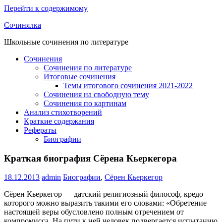
Перейти к содержимому
Сочинялка
Школьные сочинения по литературе
Сочинения
Сочинения по литературе
Итоговые сочинения
Темы итогового сочинения 2021-2022
Сочинения на свободную тему
Сочинения по картинам
Анализ стихотворений
Краткие содержания
Рефераты
Биографии
Краткая биография Сёрена Кьеркегора
18.12.2013
admin
Биографии
,
Сёрен Кьеркегор
Сёрен Кьеркегор — датский религиозный философ, кредо
которого можно выразить такими его словами: «Обретение
настоящей веры обусловлено полным отречением от
компромисса. На пути к ней человек подвергается испытанию