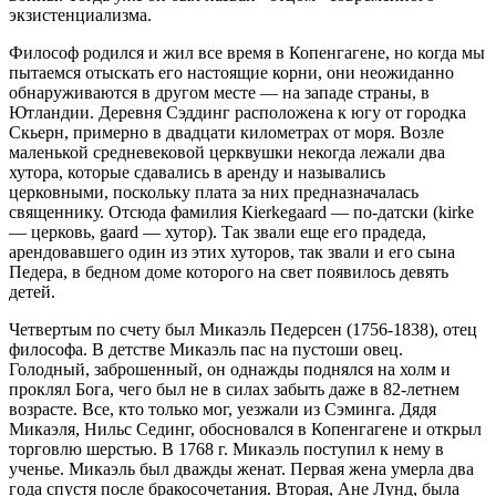
экзистенциализма.
Философ родился и жил все время в Копенгагене, но когда мы
пытаемся отыскать его настоящие корни, они неожиданно
обнаруживаются в другом месте — на западе страны, в
Ютландии. Деревня Сэддинг расположена к югу от городка
Скьерн, примерно в двадцати километрах от моря. Возле
маленькой средневековой церквушки некогда лежали два
хутора, которые сдавались в аренду и назывались
церковными, поскольку плата за них предназначалась
священнику. Отсюда фамилия Кierkegaard — по-датски (kirke
— цeрковь, gaard — хутор). Так звали еще его прадеда,
арендовавшего один из этих хуторов, так звали и его сына
Педера, в бедном доме которого на свет появилось девять
детей.
Четвертым по счету был Микаэль Педерсен (1756-1838), отец
философа. В детстве Микаэль пас на пустоши овец.
Голодный, заброшенный, он однажды поднялся на холм и
проклял Бога, чего был не в силах забыть даже в 82-летнем
возрасте. Все, кто только мог, уезжали из Сэминга. Дядя
Микаэля, Нильс Сединг, обосновался в Копенгагене и открыл
торговлю шерстью. В 1768 г. Микаэль поступил к нему в
ученье. Микаэль был дважды женат. Первая жена умерла два
года спустя после бракосочетания. Вторая, Ане Лунд, была