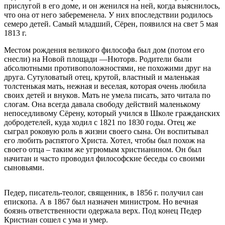
прислугой в его доме, и он женился на ней, когда выяснилось,
что она от него забеременела. У них впоследствии родилось
семеро детей. Самый младший, Сёрен, появился на свет 5 мая
1813 г.
Местом рождения великого философа был дом (потом его
снесли) на Новой площади —Нюторв. Родители были
абсолютными противоположностями, не похожими друг на
друга. Сутуловатый отец, крутой, властный и маленькая
толстенькая мать, нежная и веселая, которая очень любила
своих детей и внуков. Мать не умела писать, зато читала по
слогам. Она всегда давала свободу действий маленькому
непоседливому Сёрену, который учился в Школе гражданских
добродетелей, куда ходил с 1821 по 1830 годы. Отец же
сыграл роковую роль в жизни своего сына. Он воспитывал
его любить распятого Христа. Хотел, чтобы был похож на
своего отца – таким же угрюмым христианином. Он был
начитан и часто проводил философские беседы со своими
сыновьями.
Педер, писатель-теолог, священник, в 1856 г. получил сан
епископа. А в 1867 был назначен министром. Но вечная
боязнь ответственности одержала верх. Под конец Педер
Кристиан сошел с ума и умер.