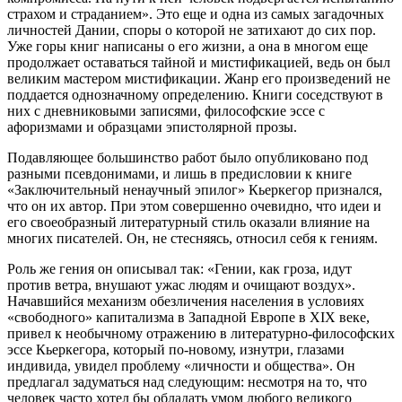
страхом и страданием». Это еще и одна из самых загадочных
личностей Дании, споры о которой не затихают до сих пор.
Уже горы книг написаны о его жизни, а она в многом еще
продолжает оставаться тайной и мистификацией, ведь он был
великим мастером мистификации. Жанр его произведений не
поддается однозначному определению. Книги соседствуют в
них с дневниковыми записями, философские эссе с
афоризмами и образцами эпистолярной прозы.
Подавляющее большинство работ было опубликовано под
разными псевдонимами, и лишь в предисловии к книге
«Заключительный ненаучный эпилог» Кьеркегор признался,
что он их автор. При этом совершенно очевидно, что идеи и
его своеобразный литературный стиль оказали влияние на
многих писателей. Он, не стесняясь, относил себя к гениям.
Роль же гения он описывал так: «Гении, как гроза, идут
против ветра, внушают ужас людям и очищают воздух».
Начавшийся механизм обезличения населения в условиях
«свободного» капитализма в Западной Европе в XIX веке,
привел к необычному отражению в литературно-философских
эссе Кьеркегора, который по-новому, изнутри, глазами
индивида, увидел проблему «личности и общества». Он
предлагал задуматься над следующим: несмотря на то, что
человек часто хотел бы обладать умом любого великого