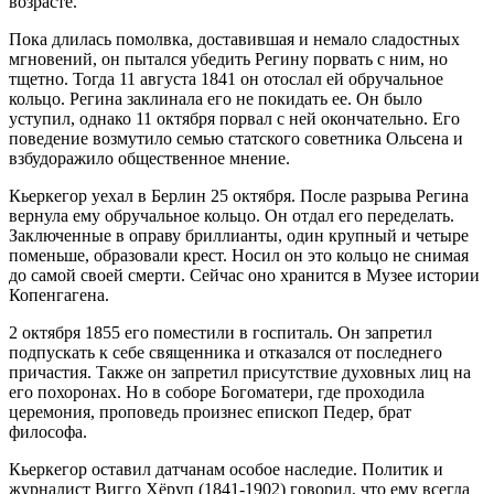
возрасте.
Пока длилась помолвка, доставившая и немало сладостных
мгновений, он пытался убедить Регину порвать с ним, но
тщетно. Тогда 11 августа 1841 он отослал ей обручальное
кольцо. Регина заклинала его не покидать ее. Он было
уступил, однако 11 октября порвал с ней окончательно. Его
поведение возмутило семью статского советника Ольсена и
взбудоражило общественное мнение.
Кьеркегор уехал в Берлин 25 октября. После разрыва Регина
вернула ему обручальное кольцо. Он отдал его переделать.
Заключенные в оправу бриллианты, один крупный и четыре
поменьше, образовали крест. Носил он это кольцo не снимая
до самой своей смерти. Сейчас оно хранится в Музее истории
Копенгагена.
2 октября 1855 его поместили в госпиталь. Он запретил
подпускать к себе священника и отказался от последнего
причастия. Также он запретил присутствие духовных лиц на
его похоронах. Но в соборе Богоматери, где проходила
церемония, проповедь произнес епископ Педер, брат
философа.
Кьеркегор оставил датчанам особое наследие. Политик и
журналист Вигго Хёруп (1841-1902) говорил, что ему всегда