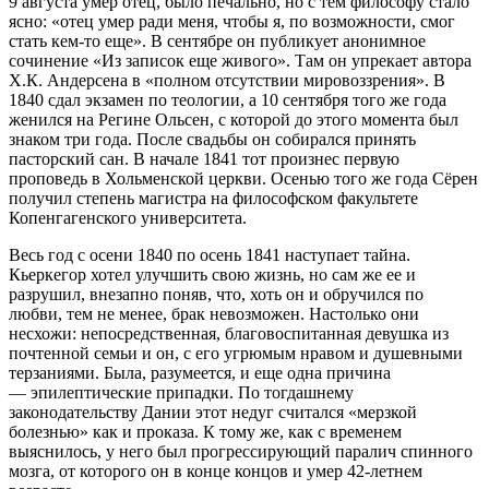
9 августа умер отец, было печально, но с тем философу стало
ясно: «отец умер ради меня, чтобы я, по возможности, смог
стать кем-то еще». В сентябре он публикует анонимное
сочинение «Из записок еще живого». Там он упрекает автора
Х.К. Андерсена в «полном отсутствии мировоззрения». В
1840 сдал экзамен по теологии, а 10 сентября того же года
женился на Регине Ольсен, с которой до этого момента был
знаком три года. После свадьбы он собирался принять
пасторский сан. В начале 1841 тот произнес первую
проповедь в Хольменской церкви. Осенью того же года Сёрен
получил степень магистра на философском факультете
Копенгагенского университета.
Весь год с осени 1840 по осень 1841 наступает тайна.
Кьеркегор хотел улучшить свою жизнь, но сам же ее и
разрушил, внезапно поняв, что, хоть он и обручился по
любви, тем не менее, брак невозможен. Настолько они
несхожи: непосредственная, благовоспитанная девушка из
почтенной семьи и он, с его угрюмым нравом и душевными
терзаниями. Была, разумеется, и еще одна причина
— эпилептические припадки. По тогдашнему
законодательству Дании этот недуг считался «мерзкой
болезнью» как и проказа. К тому же, как с временем
выяснилось, у него был прогрессирующий паралич спинного
мозга, от которого он в конце концов и умер 42-летнем