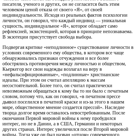
писателя, ученого и других, он не согласится быть этим
человеком ценой отказа от своего «Я», от своей
индивидуальности. Исходя из реальных фактов психологии
личности, он говорил, что каждый индивид — уникальная
сущность, индивидуальное «Я», которое обладает само
рефлексией, экзистенцией, которая в принципе непознаваема.
В экзотеции присутствует свобода выбора.
Подвергая критике «неподлинное» существование личности в
условиях современного ему общества, в котором все чаще
обнаруживались признаки отчуждения и все более
обострялись противоречия между личностью и обществом,
Кьеркегор все свои надежды возлагал на веру в
«нефальсифицированные», «подлинные» христианские
идеалы. При этом он считал апелляцию к массам
несостоятельной. Более того, он считал практически
невозможным обращаться к кому бы то ни было с печатным
словом, потому что, как он говорил, «в печатном прессе
дьявол поселился в печатной краске и из-за этого в нашем
мире, общественное мнение создается прессой». Наследие
творца долгое время оставалось невостребованным. После
окончания Первой мировой войны к нему пробудился
интерес, но не в Дании, а в США, Германии и некоторых
других странах. Интерес увеличился после Второй мировой
войны. Тогда уже он был назван «отцом» современного