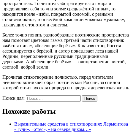
пространствах. То читатель абстрагируется от мира и
представляет себя то «на холме средь жёлтой нивы», то
находится возле «избы, покрытой соломой, с резными
ставнями окно», то в весёлой компании «пьяных мужиков»,
пляшущих с топотом и свистом.
Более точно понять разнообразные поэтические пространства
нам помогает цветовая гамма третьей части стихотворения:
«жёлтая нива», «белеющие берёзы». Как известно, Россия
ассоциируется с берёзой, и автор показывает леса нашей
Родины, переполненные русскими традиционными
деревьями. А «белеющие берёзы» — олицетворение чистой,
светлой, доброй земли.
Прочитав стихотворение полностью, перед читателем
невольно возникает образ поэтической России, за спиной
которой стоит русская природа и народная деревенская жизнь.
Поиск для:
Поиск
Похожие работы
Выразительные средства в стихотворениях Лермонтова
«Тучи», «Утес», «На севере диком…»