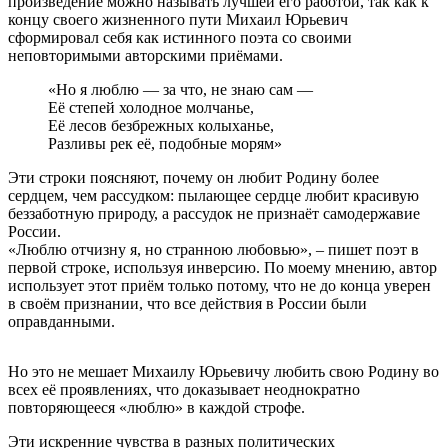
произведение можно называть лучшей его работой, так как к
концу своего жизненного пути Михаил Юрьевич
сформировал себя как истинного поэта со своими
неповторимыми авторскими приёмами.
«Но я люблю — за что, не знаю сам —
Её степей холодное молчанье,
Её лесов безбрежных колыханье,
Разливы рек её, подобные морям»
Эти строки поясняют, почему он любит Родину более
сердцем, чем рассудком: пылающее сердце любит красивую
беззаботную природу, а рассудок не признаёт самодержавие
России.
«Люблю отчизну я, но странною любовью», – пишет поэт в
первой строке, используя инверсию. По моему мнению, автор
использует этот приём только потому, что не до конца уверен
в своём признании, что все действия в России были
оправданными.
Но это не мешает Михаилу Юрьевичу любить свою Родину во
всех её проявлениях, что доказывает неоднократно
повторяющееся «люблю» в каждой строфе.
Эти искренние чувства в разных политических